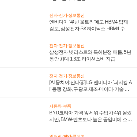
전자·전기·정보통신
엔비디아 '루빈 울트라'에도 HBM4 탑재
검토, 삼성전자·SK하이닉스 HBM4 수율
에 주도권 갈린다
전자·전기·정보통신
삼성전자 넷리스트와 특허분쟁 매듭, 5년
동안 최대 1.3조 라이선스비 지급
전자·전기·정보통신
[AI 뭉쳐야 산다⑧] LG·엔비디아 '피지컬 A
I' 동맹 강화, 구광모 제조·데이터·기술 결
집해 종합 로보틱스 기업으로
자동차·부품
BYD코리아 가격 앞세워 수입차 4위 올랐
지만, BMW·벤츠보다 높은 공임비에 소비
자 불만 폭발
인터넷·게임·콘텐츠