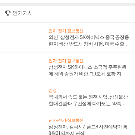
인기기사
전자·전기·정보통신
외신 "삼성전자 SK하이닉스 중국 공장용
현지 생산 반도체 장비 시험, 미국 수출통
제 대비"
전자·전기·정보통신
삼성전자 SK하이닉스 소극적 주주환원
에 해외 증권가 비판, "반도체 호황 지속
성 의문"
건설
국내외서 속도 붙는 원전 사업, 삼성물산·
현대건설·대우건설에 다가오는 '약속의
시간'
전자·전기·정보통신
삼성전자, 갤럭시Z 폴드8 사전예약 개통
8월31일까지 연장