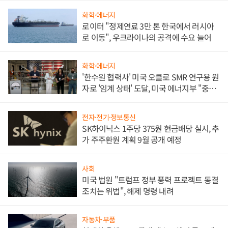
화학·에너지
로이터 "정제연료 3만 톤 한국에서 러시아
로 이동", 우크라이나의 공격에 수요 늘어
화학·에너지
'한수원 협력사' 미국 오클로 SMR 연구용 원
자로 '임계 상태' 도달, 미국 에너지부 "중요
한 이정표"
전자·전기·정보통신
SK하이닉스 1주당 375원 현금배당 실시, 추
가 주주환원 계획 9월 공개 예정
사회
미국 법원 "트럼프 정부 풍력 프로젝트 동결
조치는 위법", 해제 명령 내려
자동차·부품