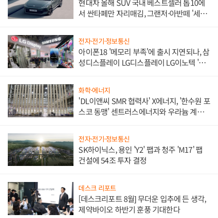
현대차 올해 SUV 국내 베스트셀러 톱10에
서 싼타페만 자리매김, 그랜저·아반떼 '세단
쌍끌이'로 내수 방어
전자·전기·정보통신
아이폰18 '메모리 부족'에 출시 지연되나, 삼
성디스플레이 LG디스플레이 LG이노텍 '탈
애플' 수익 다각화 속도
화학·에너지
'DL이앤씨 SMR 협력사' X에너지, '한수원 포
스코 동맹' 센트러스에너지와 우라늄 계약
체결
전자·전기·정보통신
SK하이닉스, 용인 'Y2' 팹과 청주 'M17' 팹
건설에 54조 투자 결정
데스크 리포트
[데스크리포트 8월] 무더운 입추에 든 생각,
제약바이오 하반기 훈풍 기대한다