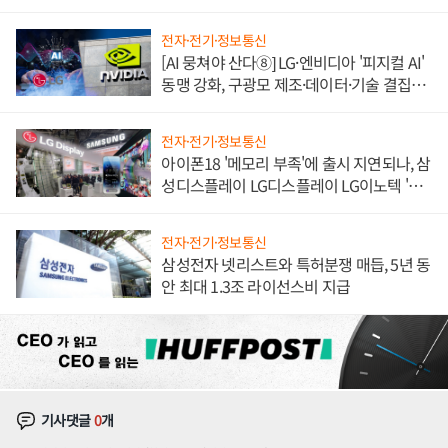
쌍끌이'로 내수 방어
전자·전기·정보통신
[AI 뭉쳐야 산다⑧] LG·엔비디아 '피지컬 AI'
동맹 강화, 구광모 제조·데이터·기술 결집
해 종합 로보틱스 기업으로
전자·전기·정보통신
아이폰18 '메모리 부족'에 출시 지연되나, 삼
성디스플레이 LG디스플레이 LG이노텍 '탈
애플' 수익 다각화 속도
전자·전기·정보통신
삼성전자 넷리스트와 특허분쟁 매듭, 5년 동
안 최대 1.3조 라이선스비 지급
기사댓글
0
개