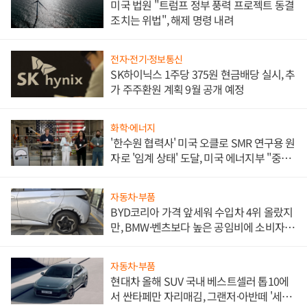
미국 법원 "트럼프 정부 풍력 프로젝트 동결
조치는 위법", 해제 명령 내려
전자·전기·정보통신
SK하이닉스 1주당 375원 현금배당 실시, 추
가 주주환원 계획 9월 공개 예정
화학·에너지
'한수원 협력사' 미국 오클로 SMR 연구용 원
자로 '임계 상태' 도달, 미국 에너지부 "중요
한 이정표"
자동차·부품
BYD코리아 가격 앞세워 수입차 4위 올랐지
만, BMW·벤츠보다 높은 공임비에 소비자
불만 폭발
자동차·부품
현대차 올해 SUV 국내 베스트셀러 톱10에
서 싼타페만 자리매김, 그랜저·아반떼 '세단