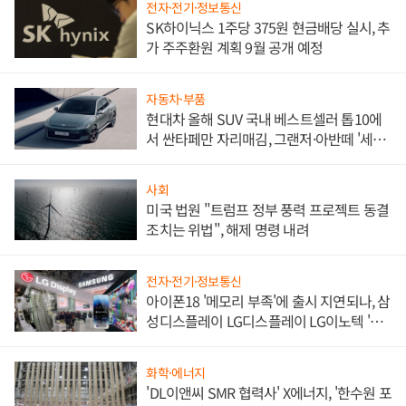
전자·전기·정보통신
SK하이닉스 1주당 375원 현금배당 실시, 추
가 주주환원 계획 9월 공개 예정
자동차·부품
현대차 올해 SUV 국내 베스트셀러 톱10에
서 싼타페만 자리매김, 그랜저·아반떼 '세단
쌍끌이'로 내수 방어
사회
미국 법원 "트럼프 정부 풍력 프로젝트 동결
조치는 위법", 해제 명령 내려
전자·전기·정보통신
아이폰18 '메모리 부족'에 출시 지연되나, 삼
성디스플레이 LG디스플레이 LG이노텍 '탈
애플' 수익 다각화 속도
화학·에너지
'DL이앤씨 SMR 협력사' X에너지, '한수원 포