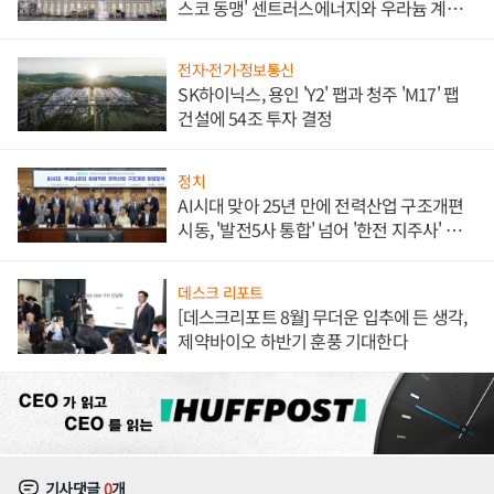
스코 동맹' 센트러스에너지와 우라늄 계약
체결
전자·전기·정보통신
SK하이닉스, 용인 'Y2' 팹과 청주 'M17' 팹
건설에 54조 투자 결정
정치
AI시대 맞아 25년 만에 전력산업 구조개편
시동, '발전5사 통합' 넘어 '한전 지주사' 재편
론도
데스크 리포트
[데스크리포트 8월] 무더운 입추에 든 생각,
제약바이오 하반기 훈풍 기대한다
기사댓글
0
개