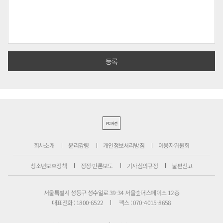
PC버전
회사소개
윤리강령
개인정보처리방침
이용자위원회
청소년보호정책
정정·반론보도
기사심의규정
불편신고
서울특별시 성동구 성수일로 39-34 서울숲더스페이스 12층
대표전화 : 1800-6522
팩스 : 070-4015-8658