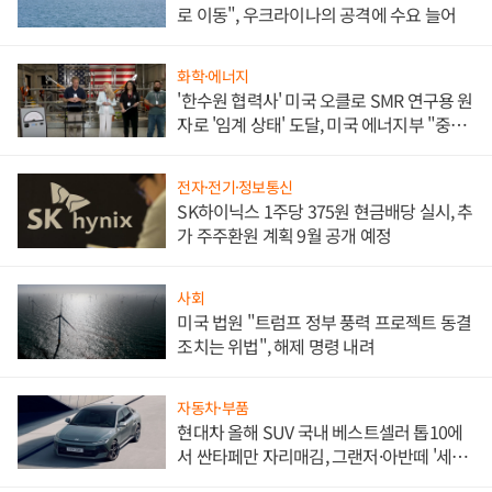
로 이동", 우크라이나의 공격에 수요 늘어
화학·에너지
'한수원 협력사' 미국 오클로 SMR 연구용 원
자로 '임계 상태' 도달, 미국 에너지부 "중요
한 이정표"
전자·전기·정보통신
SK하이닉스 1주당 375원 현금배당 실시, 추
가 주주환원 계획 9월 공개 예정
사회
미국 법원 "트럼프 정부 풍력 프로젝트 동결
조치는 위법", 해제 명령 내려
자동차·부품
현대차 올해 SUV 국내 베스트셀러 톱10에
서 싼타페만 자리매김, 그랜저·아반떼 '세단
쌍끌이'로 내수 방어