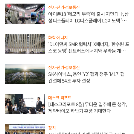
전자·전기·정보통신
아이폰18 '메모리 부족'에 출시 지연되나, 삼
성디스플레이 LG디스플레이 LG이노텍 '탈
애플' 수익 다각화 속도
화학·에너지
'DL이앤씨 SMR 협력사' X에너지, '한수원 포
스코 동맹' 센트러스에너지와 우라늄 계약
체결
전자·전기·정보통신
SK하이닉스, 용인 'Y2' 팹과 청주 'M17' 팹
건설에 54조 투자 결정
데스크 리포트
[데스크리포트 8월] 무더운 입추에 든 생각,
제약바이오 하반기 훈풍 기대한다
정치