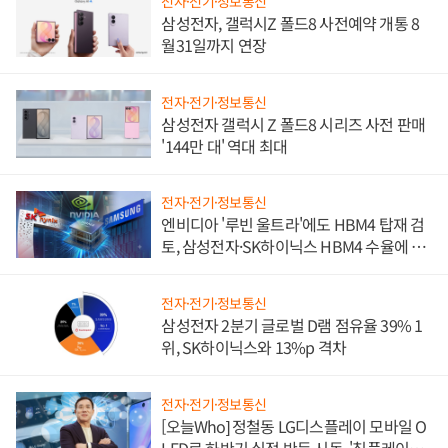
전자·전기·정보통신
삼성전자, 갤럭시Z 폴드8 사전예약 개통 8
월31일까지 연장
전자·전기·정보통신
삼성전자 갤럭시 Z 폴드8 시리즈 사전 판매
'144만 대' 역대 최대
전자·전기·정보통신
엔비디아 '루빈 울트라'에도 HBM4 탑재 검
토, 삼성전자·SK하이닉스 HBM4 수율에 주
도권 갈린다
전자·전기·정보통신
삼성전자 2분기 글로벌 D램 점유율 39% 1
위, SK하이닉스와 13%p 격차
전자·전기·정보통신
[오늘Who] 정철동 LG디스플레이 모바일 O
LED로 하반기 실적 반등 시동, '칩플레이