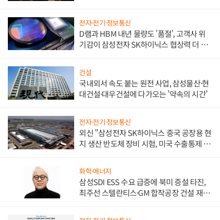
전자·전기·정보통신
D램과 HBM 내년 물량도 '품절', 고객사 위
기감이 삼성전자 SK하이닉스 협상력 더 키
워
건설
국내외서 속도 붙는 원전 사업, 삼성물산·현
대건설·대우건설에 다가오는 '약속의 시간'
전자·전기·정보통신
외신 "삼성전자 SK하이닉스 중국 공장용 현
지 생산 반도체 장비 시험, 미국 수출통제 대
비"
화학·에너지
삼성SDI ESS 수요 급증에 북미 증설 타진,
최주선 스텔란티스·GM 합작공장 건설 재추
진하나