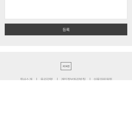
PC버전
회사소개
윤리강령
개인정보처리방침
이용자위원회
청소년보호정책
정정·반론보도
기사심의규정
불편신고
서울특별시 성동구 성수일로 39-34 서울숲더스페이스 12층
대표전화 : 1800-6522
팩스 : 070-4015-8658
편집국 : 070-4010-8512
사업본부 : 070-4010-7078