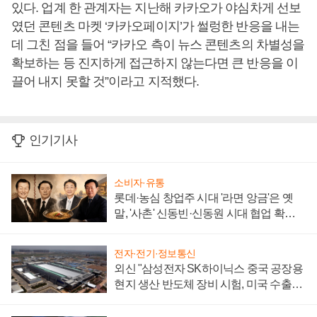
있다. 업계 한 관계자는 지난해 카카오가 야심차게 선보
였던 콘텐츠 마켓 ‘카카오페이지’가 썰렁한 반응을 내는
데 그친 점을 들어 “카카오 측이 뉴스 콘텐츠의 차별성을
확보하는 등 진지하게 접근하지 않는다면 큰 반응을 이
끌어 내지 못할 것”이라고 지적했다.
인기기사
소비자·유통
롯데·농심 창업주 시대 '라면 앙금'은 옛
말, '사촌' 신동빈·신동원 시대 협업 확대
일로
전자·전기·정보통신
외신 "삼성전자 SK하이닉스 중국 공장용
현지 생산 반도체 장비 시험, 미국 수출통
제 대비"