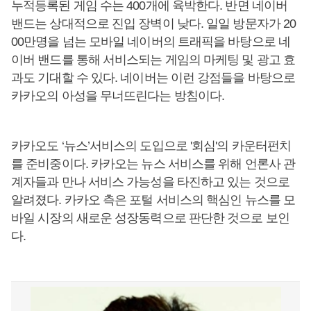
누적등록된 게임 수는 400개에 육박한다. 반면 네이버
밴드는 상대적으로 진입 장벽이 낮다. 일일 방문자가 20
00만명을 넘는 모바일 네이버의 트래픽을 바탕으로 네
이버 밴드를 통해 서비스되는 게임의 마케팅 및 광고 효
과도 기대할 수 있다. 네이버는 이런 강점들을 바탕으로
카카오의 아성을 무너뜨린다는 방침이다.
카카오도 ‘뉴스’서비스의 도입으로 '회심'의 카운터펀치
를 준비중이다. 카카오는 뉴스 서비스를 위해 언론사 관
계자들과 만나 서비스 가능성을 타진하고 있는 것으로
알려졌다. 카카오 측은 포털 서비스의 핵심인 뉴스를 모
바일 시장의 새로운 성장동력으로 판단한 것으로 보인
다.