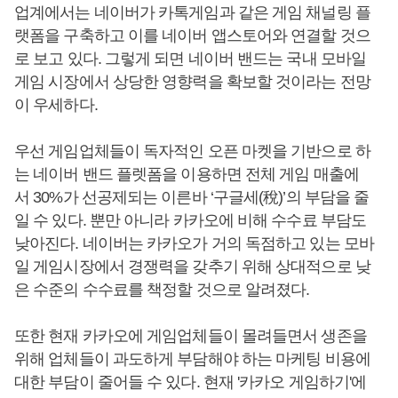
업계에서는 네이버가 카톡게임과 같은 게임 채널링 플
랫폼을 구축하고 이를 네이버 앱스토어와 연결할 것으
로 보고 있다. 그렇게 되면 네이버 밴드는 국내 모바일
게임 시장에서 상당한 영향력을 확보할 것이라는 전망
이 우세하다.
우선 게임업체들이 독자적인 오픈 마켓을 기반으로 하
는 네이버 밴드 플렛폼을 이용하면 전체 게임 매출에
서 30%가 선공제되는 이른바 ‘구글세(稅)’의 부담을 줄
일 수 있다. 뿐만 아니라 카카오에 비해 수수료 부담도
낮아진다. 네이버는 카카오가 거의 독점하고 있는 모바
일 게임시장에서 경쟁력을 갖추기 위해 상대적으로 낮
은 수준의 수수료를 책정할 것으로 알려졌다.
또한 현재 카카오에 게임업체들이 몰려들면서 생존을
위해 업체들이 과도하게 부담해야 하는 마케팅 비용에
대한 부담이 줄어들 수 있다. 현재 '카카오 게임하기'에