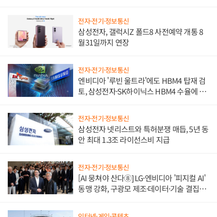
전자·전기·정보통신
삼성전자, 갤럭시Z 폴드8 사전예약 개통 8
월31일까지 연장
전자·전기·정보통신
엔비디아 '루빈 울트라'에도 HBM4 탑재 검
토, 삼성전자·SK하이닉스 HBM4 수율에 주
도권 갈린다
전자·전기·정보통신
삼성전자 넷리스트와 특허분쟁 매듭, 5년 동
안 최대 1.3조 라이선스비 지급
전자·전기·정보통신
[AI 뭉쳐야 산다⑧] LG·엔비디아 '피지컬 AI'
동맹 강화, 구광모 제조·데이터·기술 결집
해 종합 로보틱스 기업으로
인터넷·게임·콘텐츠