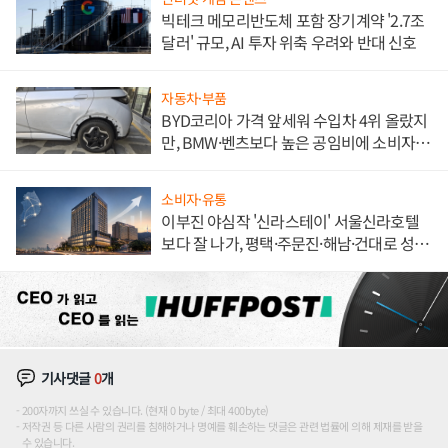
빅테크 메모리반도체 포함 장기계약 '2.7조
달러' 규모, AI 투자 위축 우려와 반대 신호
자동차·부품
BYD코리아 가격 앞세워 수입차 4위 올랐지
만, BMW·벤츠보다 높은 공임비에 소비자
불만 폭발
소비자·유통
이부진 야심작 '신라스테이' 서울신라호텔
보다 잘 나가, 평택·주문진·해남·건대로 성
장판 더 넓힌다
기사댓글
0
개
200자까지 쓰실 수 있습니다. (현재 0 byte / 최대 400byte)
저작권 등 다른 사람의 권리를 침해하거나 명예를 훼손하는 댓글은 관련 법률에 의해 제재를 받을
수 있습니다.