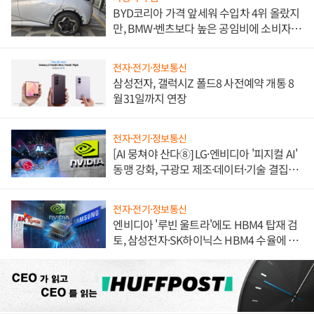
BYD코리아 가격 앞세워 수입차 4위 올랐지
만, BMW·벤츠보다 높은 공임비에 소비자
불만 폭발
전자·전기·정보통신
삼성전자, 갤럭시Z 폴드8 사전예약 개통 8
월31일까지 연장
전자·전기·정보통신
[AI 뭉쳐야 산다⑧] LG·엔비디아 '피지컬 AI'
동맹 강화, 구광모 제조·데이터·기술 결집
해 종합 로보틱스 기업으로
전자·전기·정보통신
엔비디아 '루빈 울트라'에도 HBM4 탑재 검
토, 삼성전자·SK하이닉스 HBM4 수율에 주
도권 갈린다