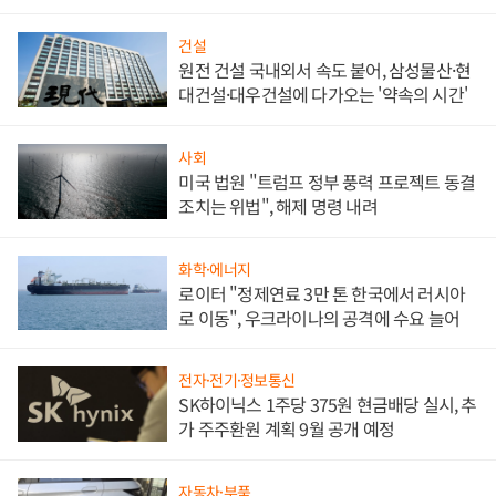
대비"
건설
원전 건설 국내외서 속도 붙어, 삼성물산·현
대건설·대우건설에 다가오는 '약속의 시간'
사회
미국 법원 "트럼프 정부 풍력 프로젝트 동결
조치는 위법", 해제 명령 내려
화학·에너지
로이터 "정제연료 3만 톤 한국에서 러시아
로 이동", 우크라이나의 공격에 수요 늘어
전자·전기·정보통신
SK하이닉스 1주당 375원 현금배당 실시, 추
가 주주환원 계획 9월 공개 예정
자동차·부품