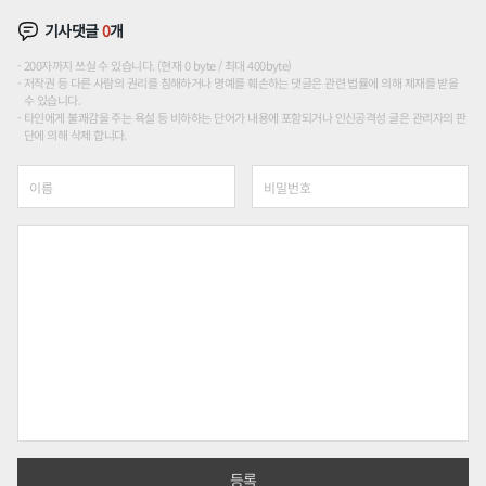
기사댓글
0
개
200자까지 쓰실 수 있습니다. (현재 0 byte / 최대 400byte)
저작권 등 다른 사람의 권리를 침해하거나 명예를 훼손하는 댓글은 관련 법률에 의해 제재를 받을
수 있습니다.
타인에게 불쾌감을 주는 욕설 등 비하하는 단어가 내용에 포함되거나 인신공격성 글은 관리자의 판
단에 의해 삭제 합니다.