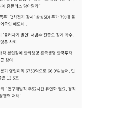
니에 홈플러스 담아달라"
목주] '2차전지 강세' 삼성SDI 주가 7%대 올
 외국인 매도세..
 '돌려차기 발언' 서범수·진종오 징계 착수,
2명은 사퇴
 매각 본입찰에 한화생명 흥국생명 한국투자
3곳 참여
분기 영업이익 6753억으로 66.9% 늘어, 민
은 13.5조
회 "연구개발직 주52시간 유연화 필요, 경직
경쟁력 저해"