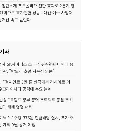
 첨단소재 포트폴리오 전환 효과로 2분기 영
01억으로 흑자전환 성공 : 대산·여수 사업재
질개선 속도 높인다
 기사
자 SK하이닉스 소극적 주주환원에 해외 증
비판, "반도체 호황 지속성 의문"
 "정제연료 3만 톤 한국에서 러시아로 이
 우크라이나의 공격에 수요 늘어
법원 "트럼프 정부 풍력 프로젝트 동결 조치
법", 해제 명령 내려
이닉스 1주당 375원 현금배당 실시, 추가 주
 계획 9월 공개 예정