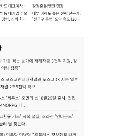
카드 대표이사 사
강정훈 iM뱅크 행장
성 등 대기업 주요
내부 이해도 높은 전략 전문가,
 경력, 신뢰 회복
'전국구 은행' 도약 속도 [2026
[2026년]
년]
사
 가뭄 겪는 농가에 재해자금 3천억 지원, 강
 역량 집중"
스 포스코인터내셔널과 포스코DX 지분 일부
 재원 2조5천억 확보
투스 '제우스: 오만의 신' 8월26일 출시, 진입
MMORPG 내..
고환율 기조' 극복 절실, 조좌진 '인바운드'
늘려 답 찾는다
정말] 민주당 민병덕 "홈플러스 정상화될 때까