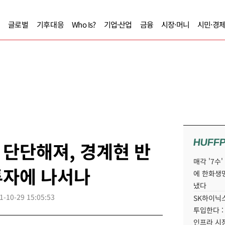
글로벌
기후대응
Who Is?
기업·산업
금융
시장·머니
시민·경
HUFF
단단해져, 경계현 반
매각 '7수
투자에 나서나
에 한화생
냈다
1-10-29 15:05:53
SK하이닉스
투입한다 :
인프라 시