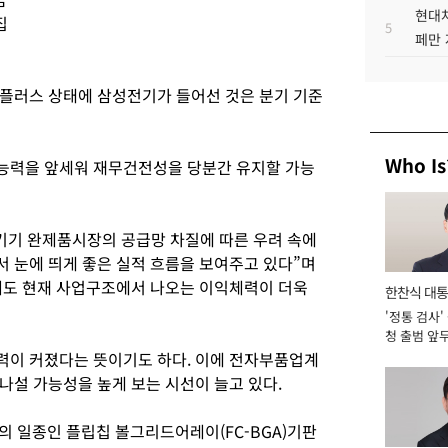
현대차
집
5
페만 
플러스 상태에 삼성전기가 들어선 것은 분기 기준
Who Is
능력을 앞세워 재무건전성을 당분간 유지할 가능
T기기 완제품시장의 공급망 차질에 따른 우려 속에
 눈에 띄게 좋은 실적 흐름을 보여주고 있다”며
해도 현재 사업구조에서 나오는 이익체력이 더욱
한찬식 대
'정통 검사'
서관
청 출범 앞
맡아 [2026
력이 커졌다는 뜻이기도 하다. 이에 전자부품업계
나설 가능성을 높게 보는 시선이 늘고 있다.
의 일종인 플립칩 볼그리드어레이(FC-BGA)기판