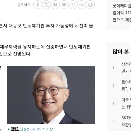
공유하기
롯데케미칼
업이익 11
편으로 체
면서 대규모 반도체기판 투자 가능성에 시선이 몰
 재무체력을 유지하는데 집중하면서 반도체기판
많이 본
것으로 전망된다.
삼성전
뿐
1
권가 
로이터
2
동",
미국 
3
는 위
SK하
4
주환원
경계현
▲
삼성전기 대표이사 사장.
금