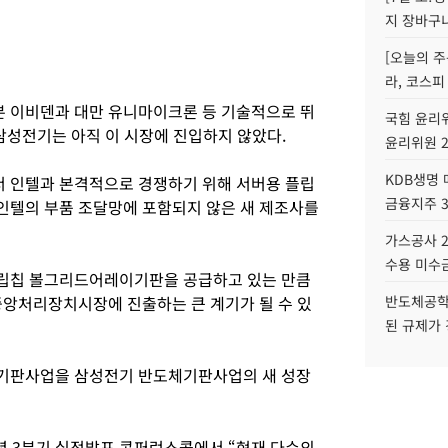
지 장바구
[오늘의 주
라, 코스피
 이비덴과 대만 유니마이크론 등 기술적으로 뛰
국힘 윤리위
삼성전기는 아직 이 시장에 진입하지 않았다.
윤리위원 
KDB생명
 인텔과 본격적으로 경쟁하기 위해 서버용 플립
금융지주 
인텔의 부품 조달망에 포함되지 않은 새 제조사를
가스공사 2
수용 미수금
립칩 볼그리드어레이기판을 공급하고 있는 만큼
중앙처리장치시장에 진출하는 큰 계기가 될 수 있
반도체공학
된 규제가 
기판사업을 삼성전기 반도체기판사업의 새 성장
1년 3분기 실적발표 콘퍼런스콜에서 “현재 다수의