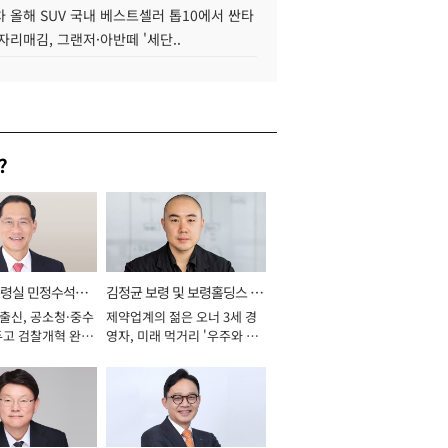
 올해 SUV 국내 베스트셀러 톱10에서 싼타
자리매김, 그랜저·아반떼 '세단..
?
통령실 민정수석비
김정균 보령 및 보령홀딩스 대
 출신, 공소청·중수
제약업계의 젊은 오너 3세 경
표이사 사장
두고 검찰개혁 완수
영자, 미래 먹거리 '우주와 헬
년]
스케어' 공들여 [2026년]