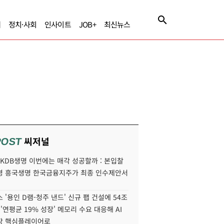
제
정치·사회
인사이트
JOB+
최신뉴스
씨저널
POST
' KDB생명 이번에는 매각 성공할까 : 본입찰
명 흥국생명 한국금융지주가 최종 인수제안서
 '용인 D램-청주 낸드' 신규 팹 건설에 54조
 '연평균 19% 성장' 메모리 수요 대응해 AI
장 핵심플레이어로