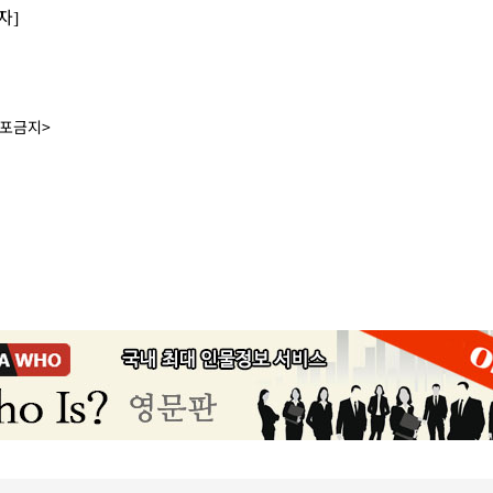
자]
배포금지>