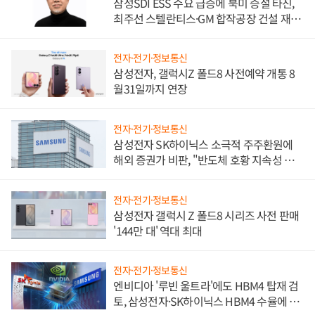
삼성SDI ESS 수요 급증에 북미 증설 타진,
최주선 스텔란티스·GM 합작공장 건설 재추
진하나
전자·전기·정보통신
삼성전자, 갤럭시Z 폴드8 사전예약 개통 8
월31일까지 연장
전자·전기·정보통신
삼성전자 SK하이닉스 소극적 주주환원에
해외 증권가 비판, "반도체 호황 지속성 의
문"
전자·전기·정보통신
삼성전자 갤럭시 Z 폴드8 시리즈 사전 판매
'144만 대' 역대 최대
전자·전기·정보통신
엔비디아 '루빈 울트라'에도 HBM4 탑재 검
토, 삼성전자·SK하이닉스 HBM4 수율에 주