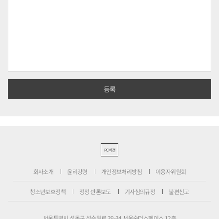
PC버전
회사소개
윤리강령
개인정보처리방침
이용자위원회
청소년보호정책
정정·반론보도
기사심의규정
불편신고
서울특별시 성동구 성수일로 39-34 서울숲더스페이스 12층