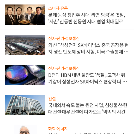
소비자·유통
롯데·농심 창업주 시대 '라면 앙금'은 옛말,
'사촌' 신동빈·신동원 시대 협업 확대일로
전자·전기·정보통신
외신 "삼성전자 SK하이닉스 중국 공장용 현
지 생산 반도체 장비 시험, 미국 수출통제 대
비"
전자·전기·정보통신
D램과 HBM 내년 물량도 '품절', 고객사 위
기감이 삼성전자 SK하이닉스 협상력 더 키
워
건설
국내외서 속도 붙는 원전 사업, 삼성물산·현
대건설·대우건설에 다가오는 '약속의 시간'
화학·에너지