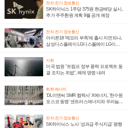
전자·전기·정보통신
SK하이닉스 1주당 375원 현금배당 실시,
추가 주주환원 계획 9월 공개 예정
전자·전기·정보통신
아이폰18 '메모리 부족'에 출시 지연되나,
삼성디스플레이 LG디스플레이 LG이노
텍 '탈애플' 수익 다각화 속도
사회
미국 법원 "트럼프 정부 풍력 프로젝트 동
결 조치는 위법", 해제 명령 내려
화학·에너지
'DL이앤씨 SMR 협력사' X에너지, '한수원
포스코 동맹' 센트러스에너지와 우라늄
계약 체결
전자·전기·정보통신
SK하이닉스 노사 '성과급 주식지급' 평행