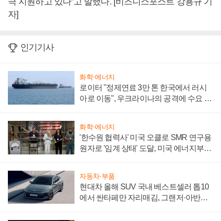
극 지원하고 있다”고 말했다. [비즈니스포스트 강용규 기
자]
인기기사
화학·에너지
로이터 "정제연료 3만 톤 한국에서 러시
아로 이동", 우크라이나의 공격에 수요 늘
어
화학·에너지
'한수원 협력사' 미국 오클로 SMR 연구용
원자로 '임계 상태' 도달, 미국 에너지부
"중요한 이정표"
자동차·부품
현대차 올해 SUV 국내 베스트셀러 톱10
에서 싼타페만 자리매김, 그랜저·아반떼
'세단 쌍끌이'로 내수 방어