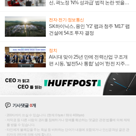
선, 곽노정 'N% 성과급' 법적 논란 벗을지
주목
전자·전기·정보통신
SK하이닉스, 용인 'Y2' 팹과 청주 'M17' 팹
건설에 54조 투자 결정
정치
AI시대 맞아 25년 만에 전력산업 구조개
편 시동, '발전5사 통합' 넘어 '한전 지주사'
재편론도
기사댓글
0
개
200자까지 쓰실 수 있습니다. (현재 0 byte / 최대 400byte)
저작권 등 다른 사람의 권리를 침해하거나 명예를 훼손하는 댓글은 관련 법률에 의해 제재
를 받을 수 있습니다.
타인에게 불쾌감을 주는 욕설 등 비하하는 단어가 내용에 포함되거나 인신공격성 글은 관
리자의 판단에 의해 삭제 합니다.