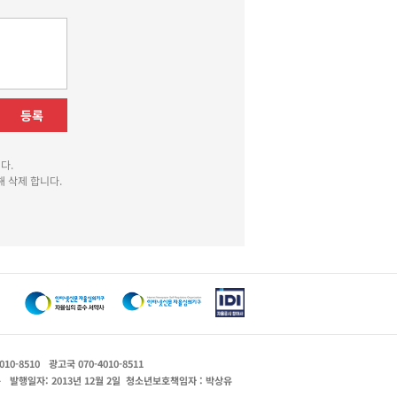
등록
다.
 삭제 합니다.
010-8510
광고국 070-4010-8511
운
발행일자: 2013년 12월 2일
청소년보호책임자 : 박상유