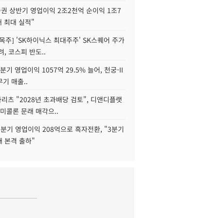
권 상반기 영업이익 2조2천억 순이익 1조7
대 최대 실적"
목주] 'SK하이닉스 최대주주' SK스퀘어 주가
려, 코스피 반도..
2분기 영업이익 1057억 29.5% 늘어, 천궁-II
기 매출..
화리츠 "2028년 초과배당 검토", 디앤디플랫
미콜론 문래 매각으..
분기 영업이익 208억으로 흑자전환, "3분기
재 본격 출하"