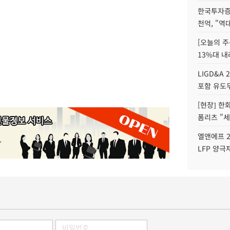
한국투자증
천억, "역
[오늘의 주
13%대 내
LIGD&A 
포함 유도무
[현장] 한
폼리츠 "세
엘앤에프 2
LFP 양극