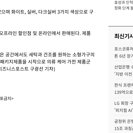
효성과 인적 
장
정화 단계 들
으며 화이트, 실버, 다크실버 3가지 색상으로 구
 오프라인 할인점 및 온라인에서 판매된다. 제품
최신기
포스코퓨처엠
은 공간에서도 세탁과 건조를 원하는 소형가구의
톤 6년 장
 패키지제품을 시작으로 의류 케어 가전 제품군
산업은행 
[비즈니스포스트 구광선 기자]
'지방 이전
한식 프랜
139억으로
배포금지>
LG 회장 
'피지컬 AI
공정위 은행
15조 과징