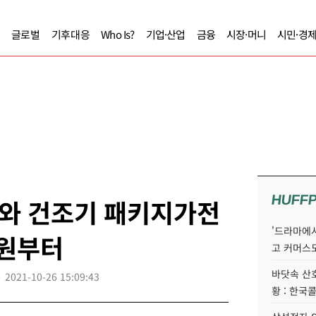
글로벌
기후대응
Who Is?
기업·산업
금융
시장·머니
시민·경
HUFF
와 건조기 패키지가전
'드라마에서
 원부터
고 커머스
바닷속 산
2021-10-26 15:09:43
황 : 한국