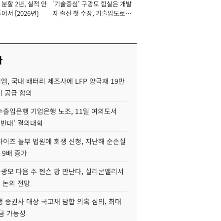
분할 2년, 실적 안
'기술중심' 구광모 힘실은 개발
이사 사장
어서 [2026년]
자 출신 첫 수장, 기술압도로
경쟁력 확보 사활 [2026년]
사
, 국내 배터리 제조사에 LFP 양극재 19만
기 공급 합의
수출입은행 기업은행 노조, 11일 여의도서
 반대' 결의대회
차이즈 놀부 법원에 회생 신청, 지난해 순손실
 9배 증가
구광모 다음 주 젠슨 황 만난다, 실리콘밸리서
' 논의 전망
 증권사 대상 국고채 담합 의혹 심의, 최대
금 가능성