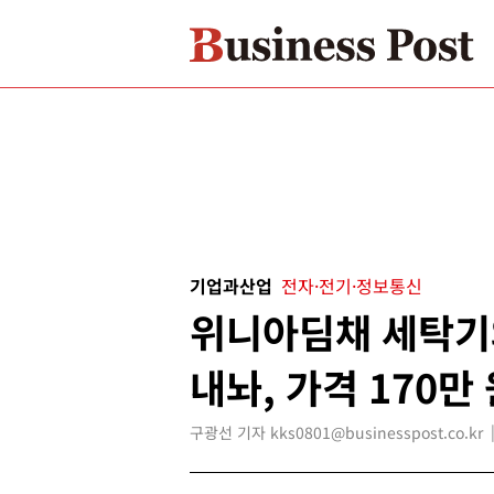
기업과산업
전자·전기·정보통신
위니아딤채 세탁기
내놔, 가격 170만
구광선 기자 kks0801@businesspost.co.kr