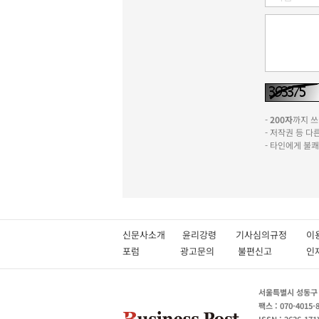
-
200자
까지 쓰실
- 저작권 등 
- 타인에게 불
신문사소개
윤리강령
기사심의규정
이
포럼
광고문의
불편신고
서울특별시 성동구 성
팩스 : 070-4015-
ISSN : 2636-171