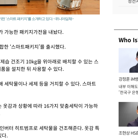
성전자
전 ‘스마트 패키지’를 소개하고 있다. <위니아딤채>
가 가능한 패키지가전을 내놨다.
Who Is
합한 ‘스마트패키지’를 출시했다.
제습 건조기 10kg을 위아래로 배치할 수 있는 스
품을 설치한 뒤 사용할 수 있다.
강정훈 iM
 세탁물이나 세제 등을 거치할 수 있다. 스마트
내부 이해도
'전국구 은행
년]
 옷감과 상황에 따라 16가지 맞춤세탁이 가능하
.
인버터 히트범프로 세탁물을 건조해준다. 옷감 특
조현상 HS
있다.