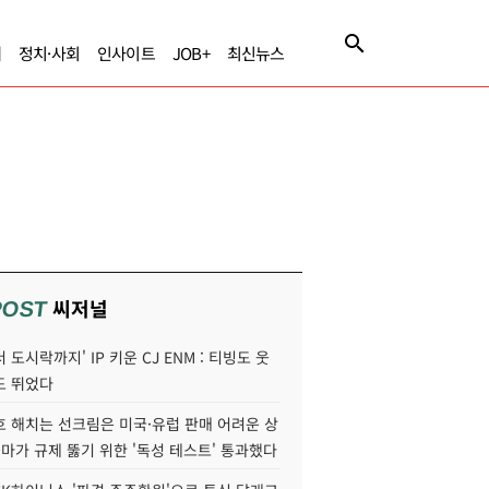
제
정치·사회
인사이트
JOB+
최신뉴스
씨저널
POST
 도시락까지' IP 키운 CJ ENM : 티빙도 웃
도 뛰었다
호 해치는 선크림은 미국·유럽 판매 어려운 상
콜마가 규제 뚫기 위한 '독성 테스트' 통과했다