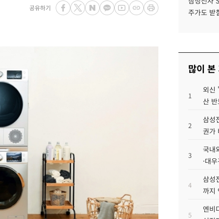
삼성전자 
공유하기
주가도 받칠
많이 본
외신 
1
산 반
삼성전
2
권가 
국내외
3
·대우
삼성전
4
까지
엔비디
5