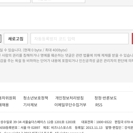
 수 있습니다. (현재 0 byte / 최대 400byte)
다른 사람의 권리를 침해하거나 명예를 훼손하는 댓글은 관련 법률에 의해 제재를 받을 수 있습니
쾌감을 주는 욕설 등 비하하는 단어가 내용에 포함되거나 인신공격성 글은 관리자의 판단에 의해
용자위원회
청소년보호정책
개인정보처리방침
정정·반론보도
인재채용
기사제보
이메일무단수집거부
RSS
수일로 39-34 서울숲더스페이스 12층 1201호-1203호
대표전화 : 1800-6522
편집국 070-4
8658
등록번호 : 서울 아 02897
제호: 비즈니스포스트
등록일: 2013.11.13
발행·편집인 : 강석
X
Copyright ? 2013 비즈니스포스트. All rights reserved.