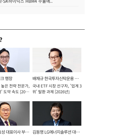
·SK하이닉스 HBM4 수율에..
?
뱅크 행장
배재규 한국투자신탁운용 대
 높은 전략 전문가,
국내 ETF 시장 선구자, '업계 3
표이사 사장
' 도약 속도 [2026
위' 탈환 과제 [2026년]
효성 대표이사 부회
김동명 LG에너지솔루션 대표