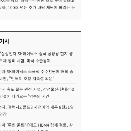
SK하이닉스 '파격 주주환원'으로 투심 달래고
까, 100조 넘는 추가 배당 재원에 쏠리는 눈
 기사
"삼성전자 SK하이닉스 중국 공장용 현지 생
도체 장비 시험, 미국 수출통제 ..
자 SK하이닉스 소극적 주주환원에 해외 증
비판, "반도체 호황 지속성 의문"
서 속도 붙는 원전 사업, 삼성물산·현대건설
건설에 다가오는 '약속의 시간'
자, 갤럭시Z 폴드8 사전예약 개통 8월31일
 연장
아 '루빈 울트라'에도 HBM4 탑재 검토, 삼