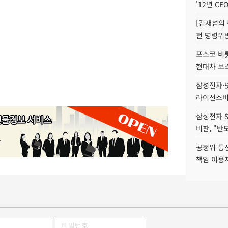
'12년 CE
[김재섭의
전 명령위반
포스코 비롯
현대차 보
삼성전자·넷
라이선스비
삼성전자 
비판, "반
공정위 통
책임 이용