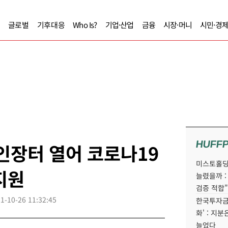
글로벌
기후대응
Who Is?
기업·산업
금융
시장·머니
시민·경
HUFF
인장터 열어 코로나19
미스토홀딩
지원
늘렸을까 :
검증 적합"
1-10-26 11:32:45
한국투자금
화' : 지
늘었다