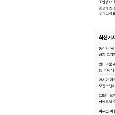
조현상 HS
효성과 인적 
장
정화 단계 들
최신기
통신사 'A
금제 고지제
한미약품 4
등 불씨 
아시아 기술
모간스탠리 
CJ올리브영
성공모델 
이부진 야