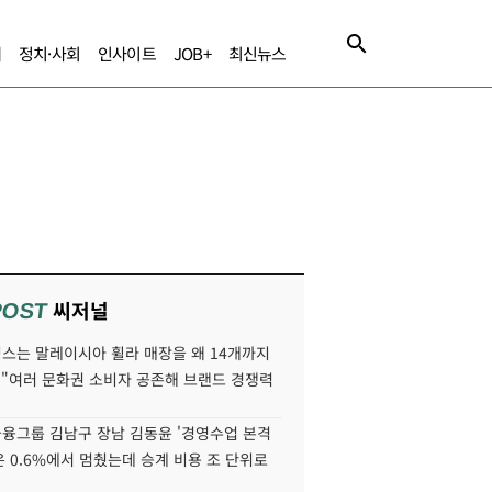
제
정치·사회
인사이트
JOB+
최신뉴스
씨저널
POST
스는 말레이시아 휠라 매장을 왜 14개까지
 "여러 문화권 소비자 공존해 브랜드 경쟁력
융그룹 김남구 장남 김동윤 '경영수업 본격
분은 0.6%에서 멈췄는데 승계 비용 조 단위로