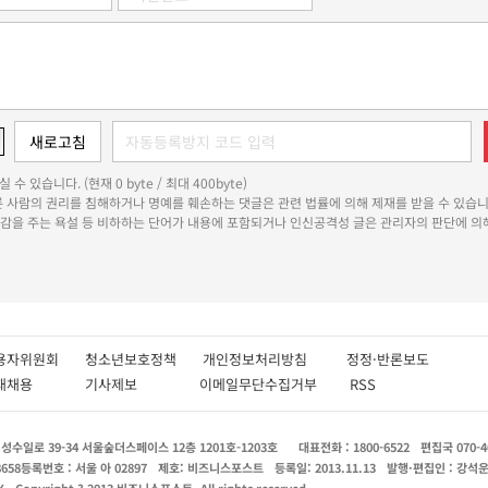
 수 있습니다. (현재 0 byte / 최대 400byte)
다른 사람의 권리를 침해하거나 명예를 훼손하는 댓글은 관련 법률에 의해 제재를 받을 수 있습니
쾌감을 주는 욕설 등 비하하는 단어가 내용에 포함되거나 인신공격성 글은 관리자의 판단에 의해
용자위원회
청소년보호정책
개인정보처리방침
정정·반론보도
인재채용
기사제보
이메일무단수집거부
RSS
수일로 39-34 서울숲더스페이스 12층 1201호-1203호
대표전화 : 1800-6522
편집국 070-4
8658
등록번호 : 서울 아 02897
제호: 비즈니스포스트
등록일: 2013.11.13
발행·편집인 : 강석
X
Copyright ? 2013 비즈니스포스트. All rights reserved.