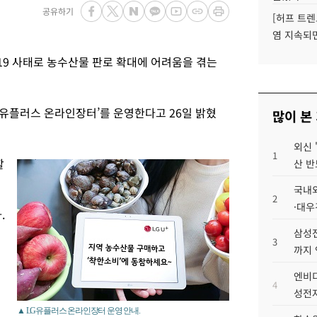
공유하기
[허프 트렌
염 지속되
9 사태로 농수산물 판로 확대에 어려움을 겪는
 ‘유플러스 온라인장터’를 운영한다고 26일 밝혔
많이 본
외신 
1
할
산 반
국내외
2
·대우
.
삼성전
3
까지
엔비디
4
성전자
▲ LG유플러스 온라인장터 운영 안내.