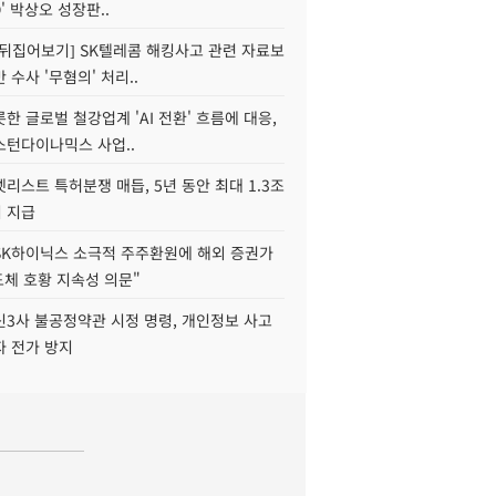
O' 박상오 성장판..
 뒤집어보기] SK텔레콤 해킹사고 관련 자료보
 수사 '무혐의' 처리..
한 글로벌 철강업계 'AI 전환' 흐름에 대응,
스턴다이나믹스 사업..
리스트 특허분쟁 매듭, 5년 동안 최대 1.3조
 지급
SK하이닉스 소극적 주주환원에 해외 증권가
도체 호황 지속성 의문"
신3사 불공정약관 시정 명령, 개인정보 사고
자 전가 방지