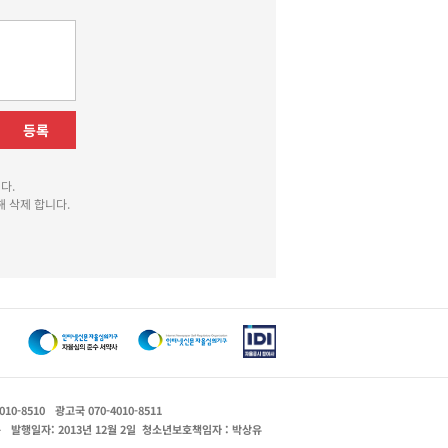
등록
다.
 삭제 합니다.
010-8510
광고국 070-4010-8511
운
발행일자: 2013년 12월 2일
청소년보호책임자 : 박상유