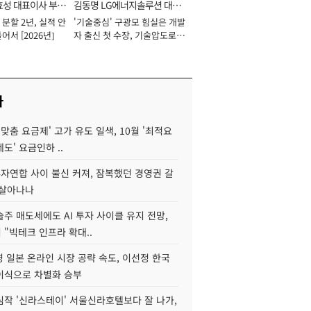
효성 대표이사 부회
김동명 LG에너지솔루션 대표
분할 2년, 실적 안
'기술중심' 구광모 힘실은 개발
이사 사장
어서 [2026년]
자 출신 첫 수장, 기술압도로
경쟁력 확보 사활 [2026년]
사
I 맞춤 요금제' 고가 유도 일색, 10월 '최적요
도' 요금인하 ..
자연합 사이 불신 커져, 잠복했던 경영권 갈
되살아나나
주 매도세에도 AI 투자 사이클 유지 전망,
"빅테크 인프라 확대..
 일본 온라인 시장 공략 속도, 이선정 한국
이식으로 차별화 승부
심작 '신라스테이' 서울신라호텔보다 잘 나가,