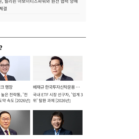
, 필리핀 아보이티즈파워와 원전 협력 양해
 체결
?
뱅크 행장
배재규 한국투자신탁운용 대
높은 전략통, '전
국내 ETF 시장 선구자, '업계 3
표이사 사장
도약 속도 [2026년]
위' 탈환 과제 [2026년]