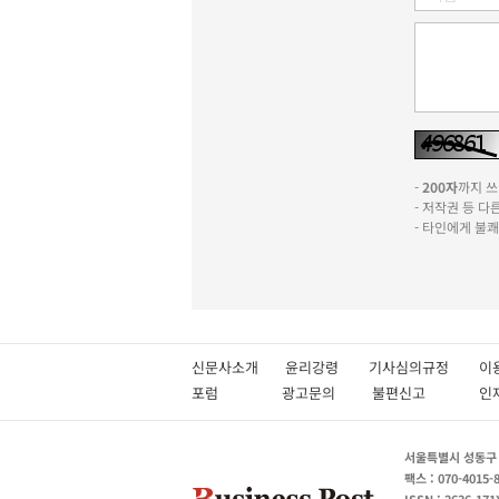
-
200자
까지 쓰실
- 저작권 등 
- 타인에게 불
신문사소개
윤리강령
기사심의규정
이
포럼
광고문의
불편신고
서울특별시 성동구 성
팩스 : 070-4015-
ISSN : 2636-171