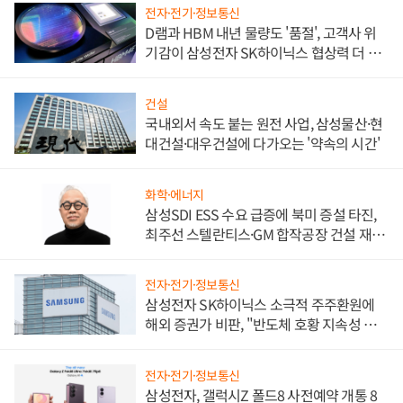
전자·전기·정보통신
D램과 HBM 내년 물량도 '품절', 고객사 위
기감이 삼성전자 SK하이닉스 협상력 더 키
워
건설
국내외서 속도 붙는 원전 사업, 삼성물산·현
대건설·대우건설에 다가오는 '약속의 시간'
화학·에너지
삼성SDI ESS 수요 급증에 북미 증설 타진,
최주선 스텔란티스·GM 합작공장 건설 재추
진하나
전자·전기·정보통신
삼성전자 SK하이닉스 소극적 주주환원에
해외 증권가 비판, "반도체 호황 지속성 의
문"
전자·전기·정보통신
삼성전자, 갤럭시Z 폴드8 사전예약 개통 8