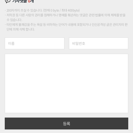
기사댓글
0
개
200자까지 쓰실 수 있습니다. (현재 0 byte / 최대 400byte)
저작권 등 다른 사람의 권리를 침해하거나 명예를 훼손하는 댓글은 관련 법률에 의해 제재를 받을
수 있습니다.
타인에게 불쾌감을 주는 욕설 등 비하하는 단어가 내용에 포함되거나 인신공격성 글은 관리자의 판
단에 의해 삭제 합니다.