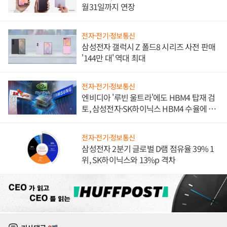
월31일까지 연장
전자·전기·정보통신
삼성전자 갤럭시 Z 폴드8 시리즈 사전 판매
'144만 대' 역대 최대
전자·전기·정보통신
엔비디아 '루빈 울트라'에도 HBM4 탑재 검
토, 삼성전자·SK하이닉스 HBM4 수율에 주
도권 갈린다
전자·전기·정보통신
삼성전자 2분기 글로벌 D램 점유율 39% 1
위, SK하이닉스와 13%p 격차