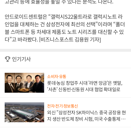
고관리 등에 효율성을 높일 수 있다는 분석도 나온다.
안드로이드센트럴은 “갤럭시S22울트라로 갤럭시노트 라
인업을 대체하는 건 삼성전자에 최선의 선택”이라며 “폴더
블 스마트폰 등 차세대 제품도 노트 시리즈를 대신할 수 있
다”고 바라봤다. [비즈니스포스트 김용원 기자]
인기기사
소비자·유통
롯데·농심 창업주 시대 '라면 앙금'은 옛말,
'사촌' 신동빈·신동원 시대 협업 확대일로
전자·전기·정보통신
외신 "삼성전자 SK하이닉스 중국 공장용 현
지 생산 반도체 장비 시험, 미국 수출통제 대
비"