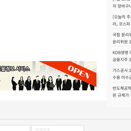
지 장바구
[오늘의 주
라, 코스피
국힘 윤리위
윤리위원 
KDB생명
금융지주 
가스공사 2
수용 미수금
반도체공학
된 규제가 