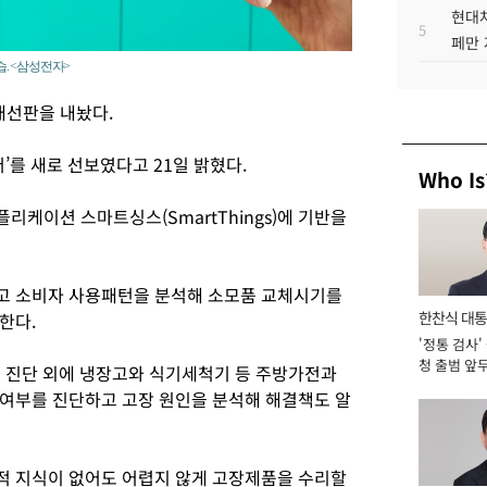
현대차
5
페만 
습. <삼성전자>
선판을 내놨다.
’를 새로 선보였다고 21일 밝혔다.
Who Is
케이션 스마트싱스(SmartThings)에 기반을
고 소비자 사용패턴을 분석해 소모품 교체시기를
한찬식 대
한다.
'정통 검사'
서관
청 출범 앞
적 진단 외에 냉장고와 식기세척기 등 주방가전과
맡아 [2026
장 여부를 진단하고 고장 원인을 분석해 해결책도 알
적 지식이 없어도 어렵지 않게 고장제품을 수리할