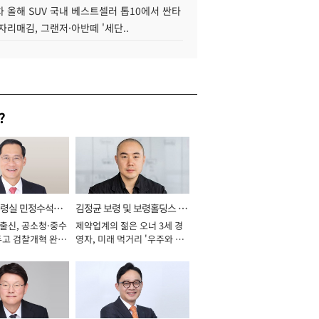
 올해 SUV 국내 베스트셀러 톱10에서 싼타
자리매김, 그랜저·아반떼 '세단..
?
통령실 민정수석비
김정균 보령 및 보령홀딩스 대
 출신, 공소청·중수
제약업계의 젊은 오너 3세 경
표이사 사장
두고 검찰개혁 완수
영자, 미래 먹거리 '우주와 헬
년]
스케어' 공들여 [2026년]