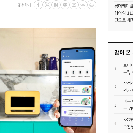
공유하기
롯데케미칼
업이익 11
편으로 체
많이 본
로이터
1
동",
삼성전
2
권가 
미국 
3
는 위
SK하
4
주환원