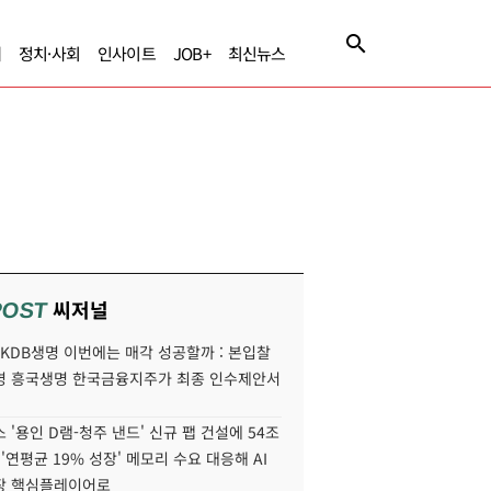
제
정치·사회
인사이트
JOB+
최신뉴스
씨저널
POST
' KDB생명 이번에는 매각 성공할까 : 본입찰
명 흥국생명 한국금융지주가 최종 인수제안서
 '용인 D램-청주 낸드' 신규 팹 건설에 54조
 '연평균 19% 성장' 메모리 수요 대응해 AI
장 핵심플레이어로