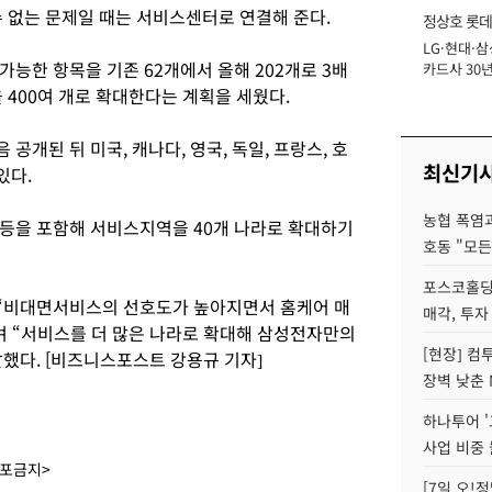
수 없는 문제일 때는 서비스센터로 연결해 준다.
정상호 롯데
LG·현대·삼
장
능한 항목을 기존 62개에서 올해 202개로 3배
카드사 30년
에 '초집중' 
 400여 개로 확대한다는 계획을 세웠다.
공개된 뒤 미국, 캐나다, 영국, 독일, 프랑스, 호
최신기
있다.
농협 폭염과
등을 포함해 서비스지역을 40개 나라로 확대하기
호동 "모든
포스코홀딩
“비대면서비스의 선호도가 높아지면서 홈케어 매
매각, 투자
며 “서비스를 더 많은 나라로 확대해 삼성전자만의
[현장] 컴
했다. [비즈니스포스트 강용규 기자]
장벽 낮춘 
하나투어 '
사업 비중 
배포금지>
[7일 오!