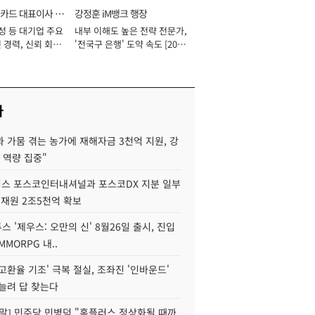
카드 대표이사 사
강정훈 iM뱅크 행장
성 등 대기업 주요
내부 이해도 높은 전략 전문가,
 경력, 신뢰 회복
'전국구 은행' 도약 속도 [2026
[2026년]
년]
사
 가뭄 겪는 농가에 재해자금 3천억 지원, 강
 역량 집중"
스 포스코인터내셔널과 포스코DX 지분 일부
 재원 2조5천억 확보
투스 '제우스: 오만의 신' 8월26일 출시, 진입
MMORPG 내..
고환율 기조' 극복 절실, 조좌진 '인바운드'
늘려 답 찾는다
정말] 민주당 민병덕 "홈플러스 정상화될 때까