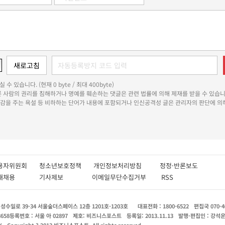
 수 있습니다. (현재 0 byte / 최대 400byte)
다른 사람의 권리를 침해하거나 명예를 훼손하는 댓글은 관련 법률에 의해 제재를 받을 수 있습니
쾌감을 주는 욕설 등 비하하는 단어가 내용에 포함되거나 인신공격성 글은 관리자의 판단에 의해
용자위원회
청소년보호정책
개인정보처리방침
정정·반론보도
인재채용
기사제보
이메일무단수집거부
RSS
수일로 39-34 서울숲더스페이스 12층 1201호-1203호
대표전화 : 1800-6522
편집국 070-4
8658
등록번호 : 서울 아 02897
제호: 비즈니스포스트
등록일: 2013.11.13
발행·편집인 : 강석
X
Copyright ? 2013 비즈니스포스트. All rights reserved.