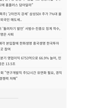
니에 홈플러스 담아달라"
목주] '2차전지 강세' 삼성SDI 주가 7%대 올
 외국인 매도세..
 '돌려차기 발언' 서범수·진종오 징계 착수,
2명은 사퇴
 매각 본입찰에 한화생명 흥국생명 한국투자
3곳 참여
분기 영업이익 6753억으로 66.9% 늘어, 민
은 13.5조
회 "연구개발직 주52시간 유연화 필요, 경직
경쟁력 저해"