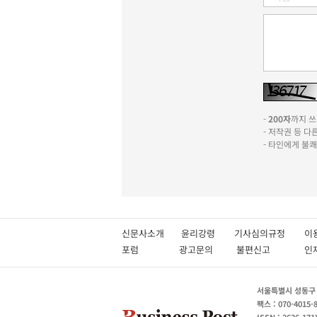
-
200자
까지 쓰실
- 저작권 등 
- 타인에게 불
신문사소개
윤리강령
기사심의규정
이
포럼
광고문의
불편신고
서울특별시 성동구 성
팩스 : 070-4015-
ISSN : 2636-171