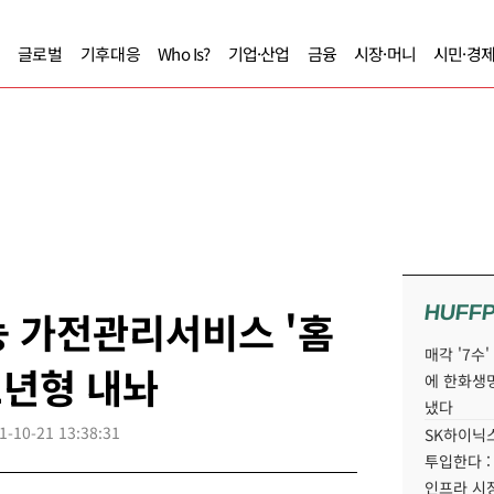
글로벌
기후대응
Who Is?
기업·산업
금융
시장·머니
시민·경
HUFF
 가전관리서비스 '홈
매각 '7수
1년형 내놔
에 한화생
냈다
1-10-21 13:38:31
SK하이닉스
투입한다 :
인프라 시