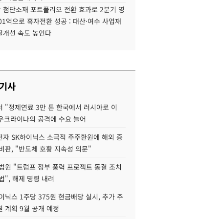
 첨단소재 포트폴리오 전환 효과로 2분기 영
01억으로 흑자전환 성공 : 대산·여수 사업재
질개선 속도 높인다
 기사
 "정제연료 3만 톤 한국에서 러시아로 이
 우크라이나의 공격에 수요 늘어
자 SK하이닉스 소극적 주주환원에 해외 증
비판, "반도체 호황 지속성 의문"
법원 "트럼프 정부 풍력 프로젝트 동결 조치
법", 해제 명령 내려
이닉스 1주당 375원 현금배당 실시, 추가 주
 계획 9월 공개 예정