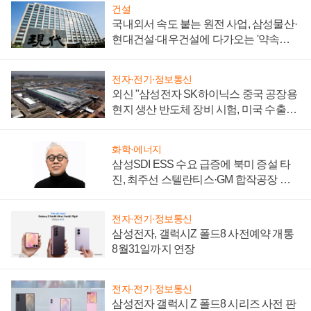
건설
국내외서 속도 붙는 원전 사업, 삼성물산·
현대건설·대우건설에 다가오는 '약속의
시간'
전자·전기·정보통신
외신 "삼성전자 SK하이닉스 중국 공장용
현지 생산 반도체 장비 시험, 미국 수출통
제 대비"
화학·에너지
삼성SDI ESS 수요 급증에 북미 증설 타
진, 최주선 스텔란티스·GM 합작공장 건
설 재추진하나
전자·전기·정보통신
삼성전자, 갤럭시Z 폴드8 사전예약 개통
8월31일까지 연장
전자·전기·정보통신
삼성전자 갤럭시 Z 폴드8 시리즈 사전 판