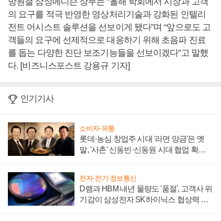
방원철 삼성메디슨 상무는 “올해 학회에서 시장과 고객
의 요구를 적극 반영한 영상처리기술과 강화된 인텔리
전트 어시스트 솔루션을 선보이게 됐다”며 “앞으로도 고
객들의 요구에 선제적으로 대응하기 위해 초음파 진료
를 돕는 다양한 진단 보조기능들을 선보이겠다”고 말했
다. [비즈니스포스트 강용규 기자]
인기기사
소비자·유통
롯데·농심 창업주 시대 '라면 앙금'은 옛
말, '사촌' 신동빈·신동원 시대 협업 확대
일로
전자·전기·정보통신
D램과 HBM 내년 물량도 '품절', 고객사 위
기감이 삼성전자 SK하이닉스 협상력 더
키워