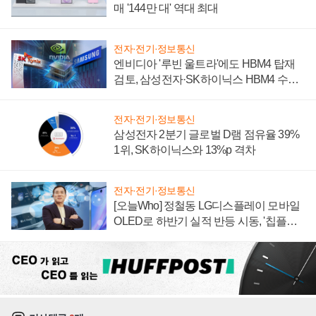
매 '144만 대' 역대 최대
전자·전기·정보통신
엔비디아 '루빈 울트라'에도 HBM4 탑재
검토, 삼성전자·SK하이닉스 HBM4 수율
에 주도권 갈린다
전자·전기·정보통신
삼성전자 2분기 글로벌 D램 점유율 39%
1위, SK하이닉스와 13%p 격차
전자·전기·정보통신
[오늘Who] 정철동 LG디스플레이 모바일
OLED로 하반기 실적 반등 시동, '칩플레
이션'에 가격 인하 압박은 부담