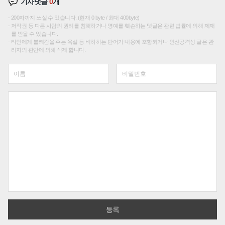
기사댓글
0
개
200자까지 쓰실 수 있습니다. (현재 0 byte / 최대 400byte)
저작권 등 다른 사람의 권리를 침해하거나 명예를 훼손하는 댓글은 관련 법률에 의해 제재
를 받을 수 있습니다.
타인에게 불쾌감을 주는 욕설 등 비하하는 단어가 내용에 포함되거나 인신공격성 글은 관
리자의 판단에 의해 삭제 합니다.