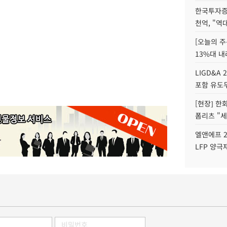
한국투자증
천억, "역
[오늘의 주
13%대 내
LIGD&A 
포함 유도무
[현장] 한
폼리츠 "세
엘앤에프 2
LFP 양극