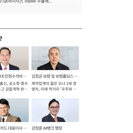
·SK하이닉스 HBM4 수율에..
?
와대 민정수석비서
김정균 보령 및 보령홀딩스 대
 출신, 공소청·중수
제약업계의 젊은 오너 3세 경
표이사 사장
두고 검찰개혁 완수
영자, 미래 먹거리 '우주와 헬
년]
스케어' 공들여 [2026년]
카드 대표이사 사
강정훈 iM뱅크 행장