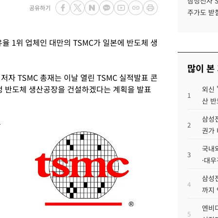
삼성전자 
공유하기
주가도 받칠
율 1위 업체인 대만의 TSMC가 일본에 반도체 생
많이 본
저자 TSMC 총재는 이날 열린 TSMC 실적발표 콘
정 반도체 생산공장을 건설하겠다는 계획을 발표
외신 
1
산 반
삼성전
을
2
권가 
국내외
3
본
·대우
삼성전
4
까지
엔비디
5