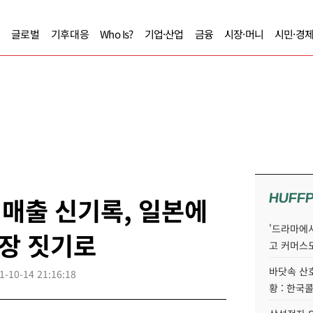
글로벌
기후대응
Who Is?
기업·산업
금융
시장·머니
시민·경
HUFF
 매출 신기록, 일본에
'드라마에서
장 짓기로
고 커머스
바닷속 산
1-10-14 21:16:18
황 : 한국