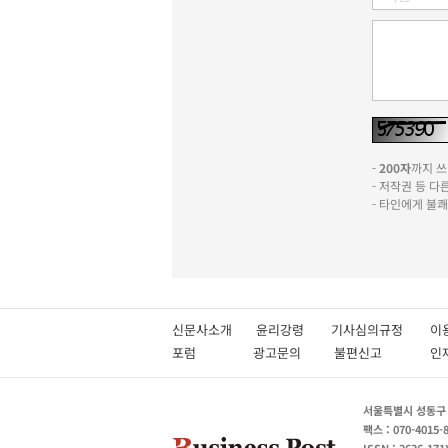
-
200자
까지 쓰실
- 저작권 등 
- 타인에게 불
신문사소개
윤리강령
기사심의규정
이
포럼
광고문의
불편신고
서울특별시 성동구 성
팩스 : 070-4015-
ISSN : 2636-171