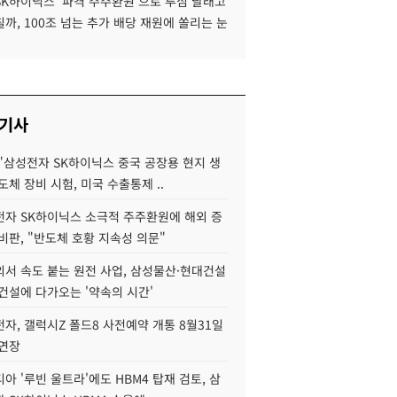
SK하이닉스 '파격 주주환원'으로 투심 달래고
까, 100조 넘는 추가 배당 재원에 쏠리는 눈
 기사
"삼성전자 SK하이닉스 중국 공장용 현지 생
도체 장비 시험, 미국 수출통제 ..
자 SK하이닉스 소극적 주주환원에 해외 증
비판, "반도체 호황 지속성 의문"
서 속도 붙는 원전 사업, 삼성물산·현대건설
건설에 다가오는 '약속의 시간'
자, 갤럭시Z 폴드8 사전예약 개통 8월31일
 연장
아 '루빈 울트라'에도 HBM4 탑재 검토, 삼