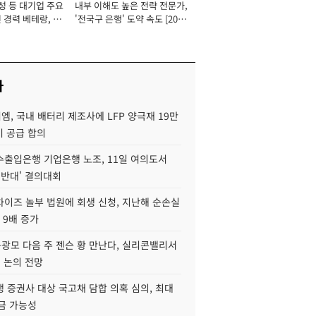
성 등 대기업 주요
내부 이해도 높은 전략 전문가,
 경력 베테랑, 신
'전국구 은행' 도약 속도 [2026
'초집중' 영업정지
년]
[2026년]
사
, 국내 배터리 제조사에 LFP 양극재 19만
기 공급 합의
수출입은행 기업은행 노조, 11일 여의도서
 반대' 결의대회
차이즈 놀부 법원에 회생 신청, 지난해 순손실
 9배 증가
구광모 다음 주 젠슨 황 만난다, 실리콘밸리서
' 논의 전망
 증권사 대상 국고채 담합 의혹 심의, 최대
금 가능성