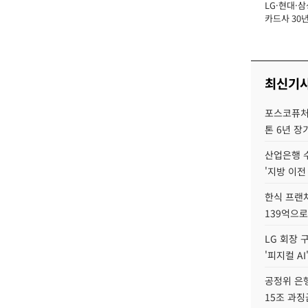
LG·현대·삼
장
카드사 30년
뢰 회복에 
제재 '부담' 
최신기
포스코퓨처엠
톤 6년 장
산업은행 
'지방 이전
한식 프랜
139억으로
LG 회장 
'피지컬 AI
공정위 은행
15조 과징