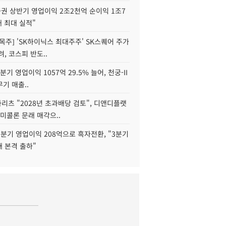
권 상반기 영업이익 2조2천억 순이익 1조7
대 최대 실적"
목주] 'SK하이닉스 최대주주' SK스퀘어 주가
려, 코스피 반도..
2분기 영업이익 1057억 29.5% 늘어, 천궁-II
기 매출..
화리츠 "2028년 초과배당 검토", 디앤디플랫
미콜론 문래 매각으..
분기 영업이익 208억으로 흑자전환, "3분기
재 본격 출하"