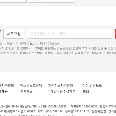
 수 있습니다. (현재 0 byte / 최대 400byte)
다른 사람의 권리를 침해하거나 명예를 훼손하는 댓글은 관련 법률에 의해 제재를 받을 수 있습니
쾌감을 주는 욕설 등 비하하는 단어가 내용에 포함되거나 인신공격성 글은 관리자의 판단에 의해
용자위원회
청소년보호정책
개인정보처리방침
정정·반론보도
인재채용
기사제보
이메일무단수집거부
RSS
수일로 39-34 서울숲더스페이스 12층 1201호-1203호
대표전화 : 1800-6522
편집국 070-4
8658
등록번호 : 서울 아 02897
제호: 비즈니스포스트
등록일: 2013.11.13
발행·편집인 : 강석
X
Copyright ? 2013 비즈니스포스트. All rights reserved.