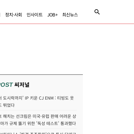
제
정치·사회
인사이트
JOB+
최신뉴스
씨저널
POST
 도시락까지' IP 키운 CJ ENM : 티빙도 웃
도 뛰었다
호 해치는 선크림은 미국·유럽 판매 어려운 상
콜마가 규제 뚫기 위한 '독성 테스트' 통과했다