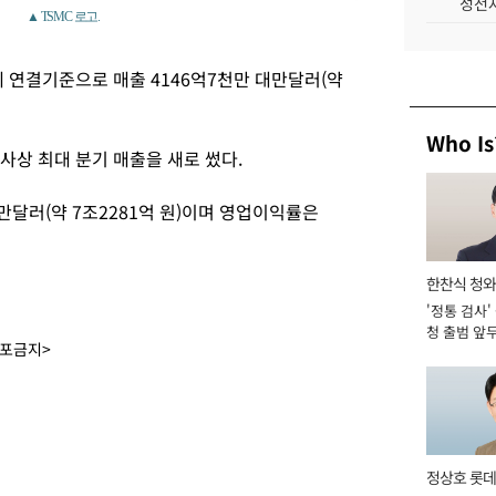
성전자
▲ TSMC 로고.
에 연결기준으로 매출 4146억7천만 대만달러(약
Who Is
 사상 최대 분기 매출을 새로 썼다.
대만달러(약 7조2281억 원)이며 영업이익률은
한찬식 청
'정통 검사'
관
청 출범 앞
배포금지>
맡아 [2026
정상호 롯데