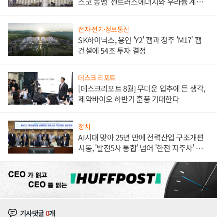
스코 동맹' 센트러스에너지와 우라늄 계약
체결
전자·전기·정보통신
SK하이닉스, 용인 'Y2' 팹과 청주 'M17' 팹
건설에 54조 투자 결정
데스크 리포트
[데스크리포트 8월] 무더운 입추에 든 생각,
제약바이오 하반기 훈풍 기대한다
정치
AI시대 맞아 25년 만에 전력산업 구조개편
시동, '발전5사 통합' 넘어 '한전 지주사' 재편
론도
기사댓글
0
개