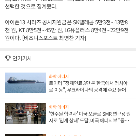
선택한 것으로 집계됐다.
아이폰13 시리즈 공시지원금은 SK텔레콤 5만3천∼13만8
천 원, KT 8만5천∼45만 원, LG유플러스 8만4천∼22만9천
원이다. [비즈니스포스트 최영찬 기자]
인기기사
화학·에너지
로이터 "정제연료 3만 톤 한국에서 러시아
로 이동", 우크라이나의 공격에 수요 늘어
화학·에너지
'한수원 협력사' 미국 오클로 SMR 연구용 원
자로 '임계 상태' 도달, 미국 에너지부 "중요
한 이정표"