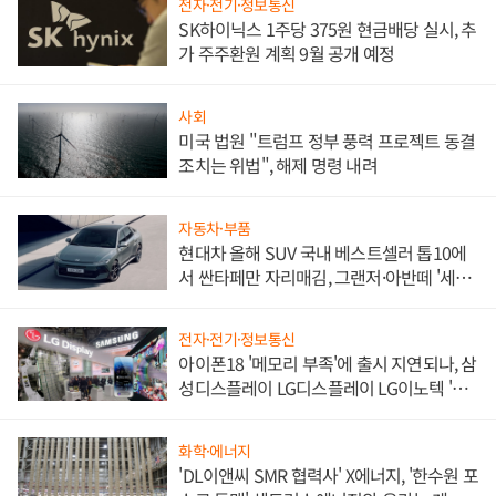
전자·전기·정보통신
SK하이닉스 1주당 375원 현금배당 실시, 추
가 주주환원 계획 9월 공개 예정
사회
미국 법원 "트럼프 정부 풍력 프로젝트 동결
조치는 위법", 해제 명령 내려
자동차·부품
현대차 올해 SUV 국내 베스트셀러 톱10에
서 싼타페만 자리매김, 그랜저·아반떼 '세단
쌍끌이'로 내수 방어
전자·전기·정보통신
아이폰18 '메모리 부족'에 출시 지연되나, 삼
성디스플레이 LG디스플레이 LG이노텍 '탈
애플' 수익 다각화 속도
화학·에너지
'DL이앤씨 SMR 협력사' X에너지, '한수원 포