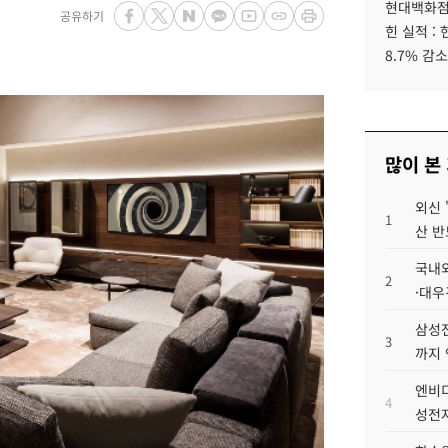
현대백화점그
공유하기
힌 실적 :
8.7% 감소
많이 본
외신 
1
산 반
국내외
2
·대우
삼성전
3
까지
엔비디
4
성전자