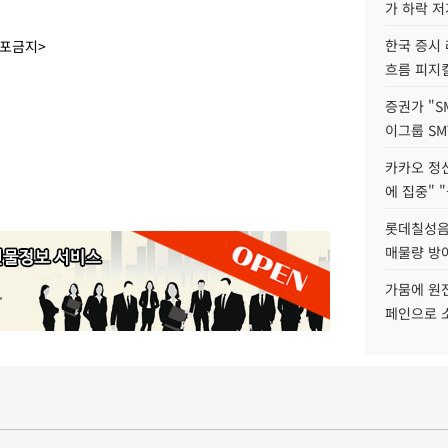
가 하락 
한국 증시 
배포금지>
흐름 피지컬
증권가 "S
이그룹 SM
카카오 정신
에 집중" "
롯데칠성음료
매물량 방
가뭄에 원전
페인으로 소