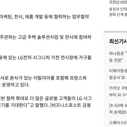
조현상 HS
효성과 인적 
장
정화 단계 들
마케팅, 전시, 제품 개발 등에 협력하는 업무협약
주관하는 고급 주택 솔루션사업 및 전시에 참여하
최신기
하나증권 "
에 있는 LG전자 시그니처 가전 전시장에 가구를
등 전망"
티웨이항공
회사로 본사가 있는 이탈리아를 포함해 프랑스와
항공사'로
을 운영하고 있다.
카카오 쿠팡
부터 AI 
 협력 확대로 더 많은 글로벌 고객들이 LG 시그
있기를 기대한다”고 말했다. [비즈니스포스트 강용
[K-GX에
적 문제없다
스페이스X의