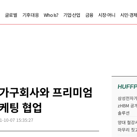
글로벌
기후대응
Who Is?
기업·산업
금융
시장·머니
시민·경
HUFF
 가구회사와 프리미엄
삼성전자가 
마케팅 협업
zHBM 공
솔루션
1-10-07 15:35:27
양대 철강사
마무리 짓