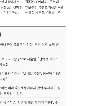
효성 대표이사 부회
김동명 LG에너지솔루션 대표
분할 2년, 실적 안
'기술중심' 구광모 힘실은 개발
이사 사장
어서 [2026년]
자 출신 첫 수장, 기술압도로
경쟁력 확보 사활 [2026년]
사
하나투어 목표주가 하향, 추석 이후 실적 반
 트리니티항공으로 새출발, '선택적 서비스
 차별화
이츠와 카톡서 'AI 배달 주문', 정신아 "내년
수익화"
 보이는 미래 ②] 재생에너지 관련 투자해도 실
, 투자건수 상위 ..
 공격적 AI 지출에 개인 투자자 '베팅', 주