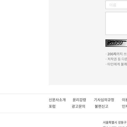
-
200자
까지 쓰실
- 저작권 등 
- 타인에게 불
신문사소개
윤리강령
기사심의규정
이
포럼
광고문의
불편신고
서울특별시 성동구 성