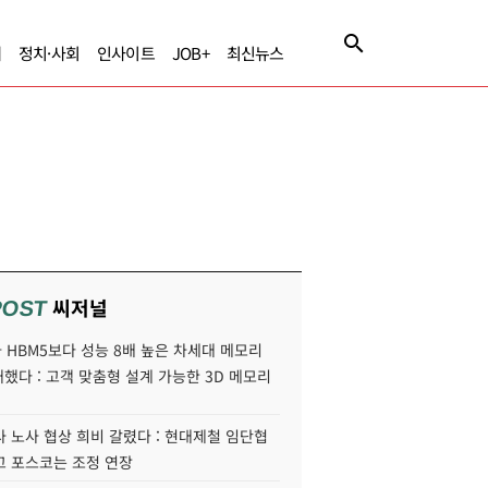
제
정치·사회
인사이트
JOB+
최신뉴스
씨저널
POST
HBM5보다 성능 8배 높은 차세대 메모리
개했다 : 고객 맞춤형 설계 가능한 3D 메모리
 노사 협상 희비 갈렸다 : 현대제철 임단협
고 포스코는 조정 연장