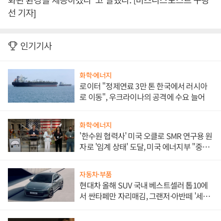
선 기자]
인기기사
화학·에너지
로이터 "정제연료 3만 톤 한국에서 러시아
로 이동", 우크라이나의 공격에 수요 늘어
화학·에너지
'한수원 협력사' 미국 오클로 SMR 연구용 원
자로 '임계 상태' 도달, 미국 에너지부 "중요
한 이정표"
자동차·부품
현대차 올해 SUV 국내 베스트셀러 톱10에
서 싼타페만 자리매김, 그랜저·아반떼 '세단
쌍끌이'로 내수 방어