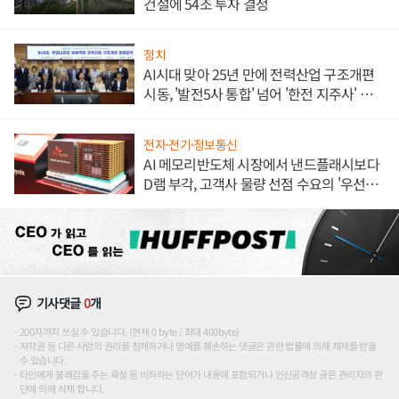
건설에 54조 투자 결정
정치
AI시대 맞아 25년 만에 전력산업 구조개편
시동, '발전5사 통합' 넘어 '한전 지주사' 재편
론도
전자·전기·정보통신
AI 메모리반도체 시장에서 낸드플래시보다
D램 부각, 고객사 물량 선점 수요의 '우선순
위'
기사댓글
0
개
200자까지 쓰실 수 있습니다. (현재 0 byte / 최대 400byte)
저작권 등 다른 사람의 권리를 침해하거나 명예를 훼손하는 댓글은 관련 법률에 의해 제재를 받을
수 있습니다.
타인에게 불쾌감을 주는 욕설 등 비하하는 단어가 내용에 포함되거나 인신공격성 글은 관리자의 판
단에 의해 삭제 합니다.