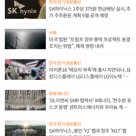
전자·전기·정보통신
SK하이닉스 1주당 375원 현금배당 실시, 추
가 주주환원 계획 9월 공개 예정
사회
미국 법원 "트럼프 정부 풍력 프로젝트 동결
조치는 위법", 해제 명령 내려
전자·전기·정보통신
아이폰18 '메모리 부족'에 출시 지연되나, 삼
성디스플레이 LG디스플레이 LG이노텍 '탈
애플' 수익 다각화 속도
화학·에너지
'DL이앤씨 SMR 협력사' X에너지, '한수원 포
스코 동맹' 센트러스에너지와 우라늄 계약
체결
전자·전기·정보통신
SK하이닉스, 용인 'Y2' 팹과 청주 'M17' 팹