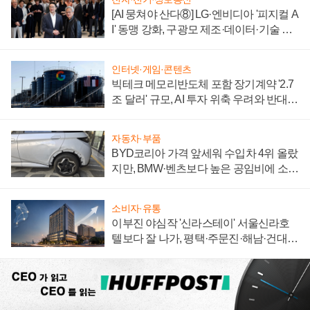
[AI 뭉쳐야 산다⑧] LG·엔비디아 '피지컬 A
I' 동맹 강화, 구광모 제조·데이터·기술 결
집해 종합 로보틱스 기업으로
인터넷·게임·콘텐츠
빅테크 메모리반도체 포함 장기계약 '2.7
조 달러' 규모, AI 투자 위축 우려와 반대
신호
자동차·부품
BYD코리아 가격 앞세워 수입차 4위 올랐
지만, BMW·벤츠보다 높은 공임비에 소비
자 불만 폭발
소비자·유통
이부진 야심작 '신라스테이' 서울신라호
텔보다 잘 나가, 평택·주문진·해남·건대로
성장판 더 넓힌다