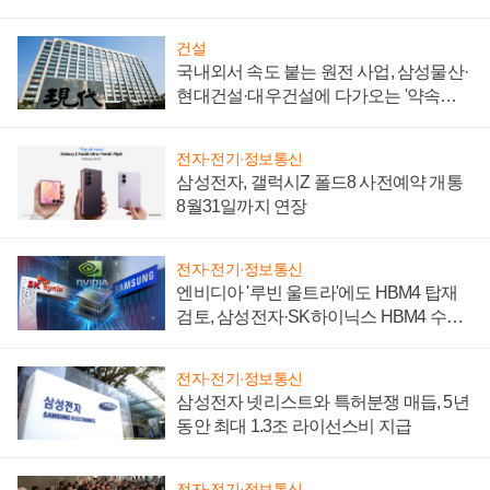
성 의문"
건설
국내외서 속도 붙는 원전 사업, 삼성물산·
현대건설·대우건설에 다가오는 '약속의
시간'
전자·전기·정보통신
삼성전자, 갤럭시Z 폴드8 사전예약 개통
8월31일까지 연장
전자·전기·정보통신
엔비디아 '루빈 울트라'에도 HBM4 탑재
검토, 삼성전자·SK하이닉스 HBM4 수율
에 주도권 갈린다
전자·전기·정보통신
삼성전자 넷리스트와 특허분쟁 매듭, 5년
동안 최대 1.3조 라이선스비 지급
전자·전기·정보통신