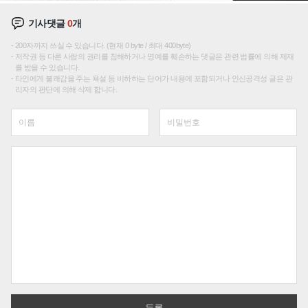
기사댓글
0
개
200자까지 쓰실 수 있습니다. (현재 0 byte / 최대 400byte)
저작권 등 다른 사람의 권리를 침해하거나 명예를 훼손하는 댓글은 관련 법률에 의해 제재
를 받을 수 있습니다.
타인에게 불쾌감을 주는 욕설 등 비하하는 단어가 내용에 포함되거나 인신공격성 글은 관
리자의 판단에 의해 삭제 합니다.