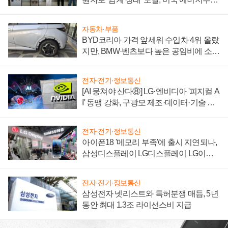
"중요한 이정표"
자동차·부품
BYD코리아 가격 앞세워 수입차 4위 올랐
지만, BMW·벤츠보다 높은 공임비에 소비
자 불만 폭발
전자·전기·정보통신
[AI 뭉쳐야 산다⑧] LG·엔비디아 '피지컬 A
I' 동맹 강화, 구광모 제조·데이터·기술 결
집해 종합 로보틱스 기업으로
전자·전기·정보통신
아이폰18 '메모리 부족'에 출시 지연되나,
삼성디스플레이 LG디스플레이 LG이노
텍 '탈애플' 수익 다각화 속도
전자·전기·정보통신
삼성전자 넷리스트와 특허분쟁 매듭, 5년
동안 최대 1.3조 라이선스비 지급