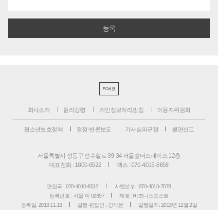
PC버전
회사소개
윤리강령
개인정보처리방침
이용자위원회
청소년보호정책
정정·반론보도
기사심의규정
불편신고
서울특별시 성동구 성수일로 39-34 서울숲더스페이스 12층
대표전화 : 1800-6522
팩스 : 070-4015-8658
편집국 : 070-4010-8512
사업본부 : 070-4010-7078
등록번호 : 서울 아 02897
제호 : 비즈니스포스트
등록일: 2013.11.13
발행·편집인 : 강석운
발행일자: 2013년 12월 2일
청소년보호책임자 : 강석운
ISSN : 2636-171X