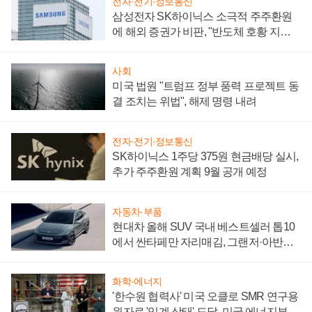
전자·전기·정보통신
삼성전자 SK하이닉스 소극적 주주환원
에 해외 증권가 비판, "반도체 호황 지속
성 의문"
사회
미국 법원 "트럼프 정부 풍력 프로젝트 동
결 조치는 위법", 해제 명령 내려
전자·전기·정보통신
SK하이닉스 1주당 375원 현금배당 실시,
추가 주주환원 계획 9월 공개 예정
자동차·부품
현대차 올해 SUV 국내 베스트셀러 톱10
에서 싼타페만 자리매김, 그랜저·아반떼
'세단 쌍끌이'로 내수 방어
화학·에너지
'한수원 협력사' 미국 오클로 SMR 연구용
원자로 '임계 상태' 도달, 미국 에너지부