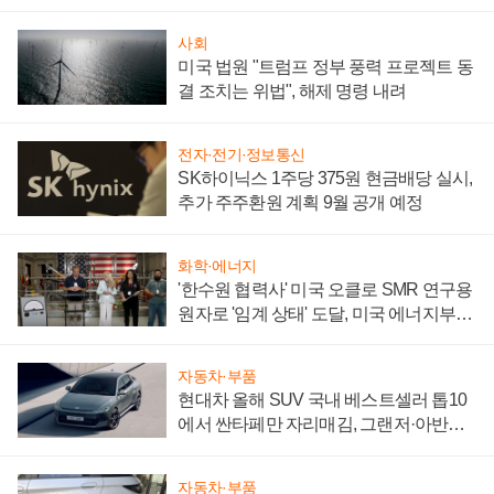
성 의문"
사회
미국 법원 "트럼프 정부 풍력 프로젝트 동
결 조치는 위법", 해제 명령 내려
전자·전기·정보통신
SK하이닉스 1주당 375원 현금배당 실시,
추가 주주환원 계획 9월 공개 예정
화학·에너지
'한수원 협력사' 미국 오클로 SMR 연구용
원자로 '임계 상태' 도달, 미국 에너지부
"중요한 이정표"
자동차·부품
현대차 올해 SUV 국내 베스트셀러 톱10
에서 싼타페만 자리매김, 그랜저·아반떼
'세단 쌍끌이'로 내수 방어
자동차·부품