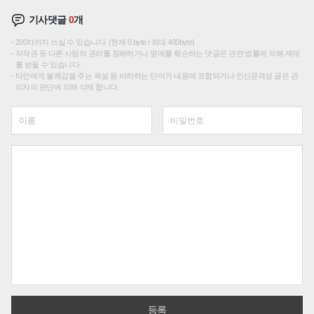
기사댓글
0
개
200자까지 쓰실 수 있습니다. (현재 0 byte / 최대 400byte)
저작권 등 다른 사람의 권리를 침해하거나 명예를 훼손하는 댓글은 관련 법률에 의해 제재
를 받을 수 있습니다.
타인에게 불쾌감을 주는 욕설 등 비하하는 단어가 내용에 포함되거나 인신공격성 글은 관
리자의 판단에 의해 삭제 합니다.