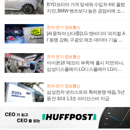
BYD코리아 가격 앞세워 수입차 4위 올랐
지만, BMW·벤츠보다 높은 공임비에 소비
자 불만 폭발
전자·전기·정보통신
[AI 뭉쳐야 산다⑧] LG·엔비디아 '피지컬 A
I' 동맹 강화, 구광모 제조·데이터·기술 결
집해 종합 로보틱스 기업으로
전자·전기·정보통신
아이폰18 '메모리 부족'에 출시 지연되나,
삼성디스플레이 LG디스플레이 LG이노
텍 '탈애플' 수익 다각화 속도
전자·전기·정보통신
삼성전자 넷리스트와 특허분쟁 매듭, 5년
동안 최대 1.3조 라이선스비 지급