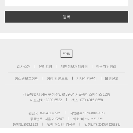
PC버전
회사소개
윤리강령
개인정보처리방침
이용자위원회
청소년보호정책
정정·반론보도
기사심의규정
불편신고
서울특별시 성동구 성수일로 39-34 서울숲더스페이스 12층
대표전화 : 1800-6522
팩스 : 070-4015-8658
편집국 : 070-4010-8512
사업본부 : 070-4010-7078
등록번호 : 서울 아 02897
제호 : 비즈니스포스트
등록일: 2013.11.13
발행·편집인 : 강석운
발행일자: 2013년 12월 2일
청소년보호책임자 : 강석운
ISSN : 2636-171X