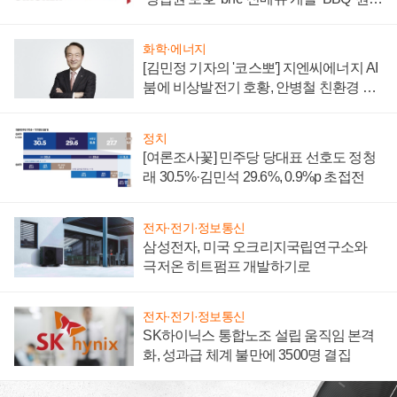
부담'
화학·에너지
[김민정 기자의 '코스뽀'] 지엔씨에너지 AI
붐에 비상발전기 호황, 안병철 친환경 에
너지 발전전문기업 향한다
정치
[여론조사꽃] 민주당 당대표 선호도 정청
래 30.5%·김민석 29.6%, 0.9%p 초접전
전자·전기·정보통신
삼성전자, 미국 오크리지국립연구소와
극저온 히트펌프 개발하기로
전자·전기·정보통신
SK하이닉스 통합노조 설립 움직임 본격
화, 성과급 체계 불만에 3500명 결집