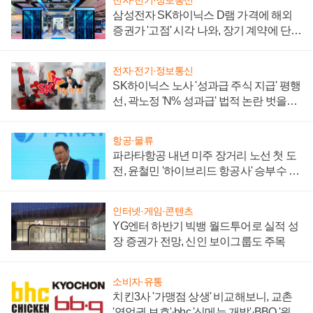
전자·전기·정보통신
삼성전자 SK하이닉스 D램 가격에 해외
증권가 '고점' 시각 나와, 장기 계약에 단점
부각
전자·전기·정보통신
SK하이닉스 노사 '성과급 주식 지급' 평행
선, 곽노정 'N% 성과급' 법적 논란 벗을지
주목
항공·물류
파라타항공 내년 미주 장거리 노선 첫 도
전, 윤철민 '하이브리드 항공사' 승부수 통
할까
인터넷·게임·콘텐츠
YG엔터 하반기 빅뱅 월드투어로 실적 성
장 증권가 전망, 신인 보이그룹도 주목
소비자·유통
치킨3사 '가맹점 상생' 비교해보니, 교촌
'영업권 보호'·bhc '신메뉴 개발'·BBQ '원가