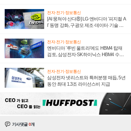
자 불만 폭발
전자·전기·정보통신
[AI 뭉쳐야 산다⑧] LG·엔비디아 '피지컬 A
I' 동맹 강화, 구광모 제조·데이터·기술 결
집해 종합 로보틱스 기업으로
전자·전기·정보통신
엔비디아 '루빈 울트라'에도 HBM4 탑재
검토, 삼성전자·SK하이닉스 HBM4 수율
에 주도권 갈린다
전자·전기·정보통신
삼성전자 넷리스트와 특허분쟁 매듭, 5년
동안 최대 1.3조 라이선스비 지급
기사댓글
0
개