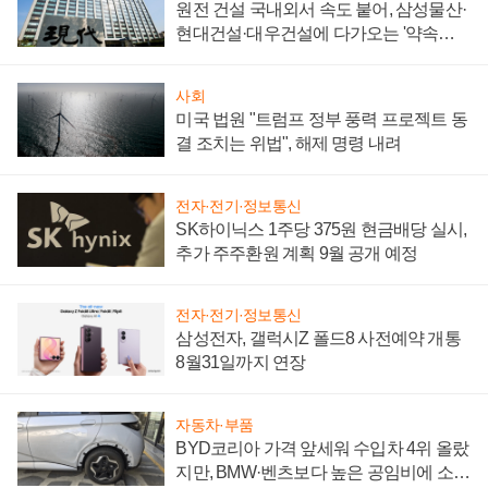
원전 건설 국내외서 속도 붙어, 삼성물산·
현대건설·대우건설에 다가오는 '약속의
시간'
사회
미국 법원 "트럼프 정부 풍력 프로젝트 동
결 조치는 위법", 해제 명령 내려
전자·전기·정보통신
SK하이닉스 1주당 375원 현금배당 실시,
추가 주주환원 계획 9월 공개 예정
전자·전기·정보통신
삼성전자, 갤럭시Z 폴드8 사전예약 개통
8월31일까지 연장
자동차·부품
BYD코리아 가격 앞세워 수입차 4위 올랐
지만, BMW·벤츠보다 높은 공임비에 소비