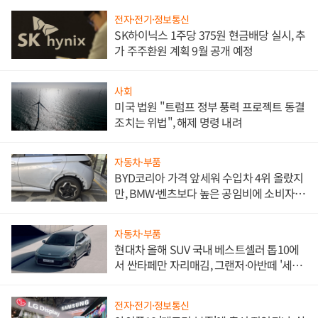
전자·전기·정보통신
SK하이닉스 1주당 375원 현금배당 실시, 추
가 주주환원 계획 9월 공개 예정
사회
미국 법원 "트럼프 정부 풍력 프로젝트 동결
조치는 위법", 해제 명령 내려
자동차·부품
BYD코리아 가격 앞세워 수입차 4위 올랐지
만, BMW·벤츠보다 높은 공임비에 소비자
불만 폭발
자동차·부품
현대차 올해 SUV 국내 베스트셀러 톱10에
서 싼타페만 자리매김, 그랜저·아반떼 '세단
쌍끌이'로 내수 방어
전자·전기·정보통신