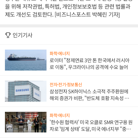
을 위해 저작권법, 특허법, 개인정보보호법 등 관련 법률과
제도 개선도 검토한다. [비즈니스포스트 박혜린 기자]
인기기사
화학·에너지
로이터 "정제연료 3만 톤 한국에서 러시아
로 이동", 우크라이나의 공격에 수요 늘어
전자·전기·정보통신
삼성전자 SK하이닉스 소극적 주주환원에
해외 증권가 비판, "반도체 호황 지속성 의
문"
화학·에너지
'한수원 협력사' 미국 오클로 SMR 연구용 원
자로 '임계 상태' 도달, 미국 에너지부 "중요
한 이정표"