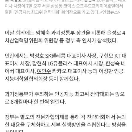
이사 사장이 7일 오후 서울 삼성동 코엑스 오크우드프리미어호텔에서
열린 '인공지능 최고위 전략대화' 회의장으로 가고 있다. <연합뉴스>
이날 회의에는
임혜숙
과기정통부 장관을 비롯해 윤성로 4
차산업혁명위원회 위원장 등 정부 측 인사가 참석했다.
민간에서는
박정호
SK텔레콤 대표이사 사장,
구현모
KT 대
표이사 사장,
황현식
LG유플러스 대표이사 사장,
한성숙
네
이버 대표이사,
여민수
카카오 대표이사 등과 이성환 인공
지능대학원협의회장 등이 함께했다.
과기정통부가 주최하는 인공지능 최고위 전략대화는 앞으
로 6개월마다 한 번씩 열린다.
정부는 별도의 전문가협의체를 통해 각 전략대화에서 논의
한 내용을 구체화하고 세부 실행방안을 수립한다는 방침을