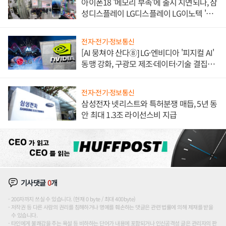
아이폰18 '메모리 부족'에 출시 지연되나, 삼
성디스플레이 LG디스플레이 LG이노텍 '탈
애플' 수익 다각화 속도
전자·전기·정보통신
[AI 뭉쳐야 산다⑧] LG·엔비디아 '피지컬 AI'
동맹 강화, 구광모 제조·데이터·기술 결집
해 종합 로보틱스 기업으로
전자·전기·정보통신
삼성전자 넷리스트와 특허분쟁 매듭, 5년 동
안 최대 1.3조 라이선스비 지급
기사댓글
0
개
200자까지 쓰실 수 있습니다. (현재 0 byte / 최대 400byte)
저작권 등 다른 사람의 권리를 침해하거나 명예를 훼손하는 댓글은 관련 법률에 의해 제재를 받을
수 있습니다.
타인에게 불쾌감을 주는 욕설 등 비하하는 단어가 내용에 포함되거나 인신공격성 글은 관리자의 판