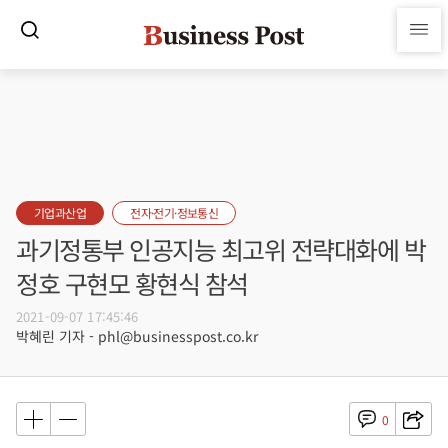
기업과산업
전자·전기·정보통신
과기정통부 인공지능 최고위 전략대화에 박
정호 구현모 황현식 참석
2021-09-07 17:45:46
박혜린 기자 - phl@businesspost.co.kr
0