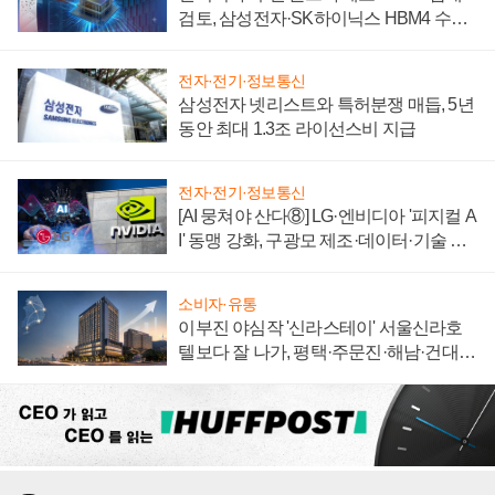
검토, 삼성전자·SK하이닉스 HBM4 수율
에 주도권 갈린다
전자·전기·정보통신
삼성전자 넷리스트와 특허분쟁 매듭, 5년
동안 최대 1.3조 라이선스비 지급
전자·전기·정보통신
[AI 뭉쳐야 산다⑧] LG·엔비디아 '피지컬 A
I' 동맹 강화, 구광모 제조·데이터·기술 결
집해 종합 로보틱스 기업으로
소비자·유통
이부진 야심작 '신라스테이' 서울신라호
텔보다 잘 나가, 평택·주문진·해남·건대로
성장판 더 넓힌다