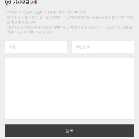
기사댓글
0
개
200자까지 쓰실 수 있습니다. (현재 0 byte / 최대 400byte)
저작권 등 다른 사람의 권리를 침해하거나 명예를 훼손하는 댓글은 관련 법률에 의해 제재
를 받을 수 있습니다.
타인에게 불쾌감을 주는 욕설 등 비하하는 단어가 내용에 포함되거나 인신공격성 글은 관
리자의 판단에 의해 삭제 합니다.