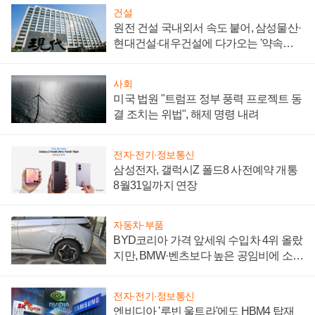
건설
원전 건설 국내외서 속도 붙어, 삼성물산·
현대건설·대우건설에 다가오는 '약속의
시간'
사회
미국 법원 "트럼프 정부 풍력 프로젝트 동
결 조치는 위법", 해제 명령 내려
전자·전기·정보통신
삼성전자, 갤럭시Z 폴드8 사전예약 개통
8월31일까지 연장
자동차·부품
BYD코리아 가격 앞세워 수입차 4위 올랐
지만, BMW·벤츠보다 높은 공임비에 소비
자 불만 폭발
전자·전기·정보통신
엔비디아 '루빈 울트라'에도 HBM4 탑재