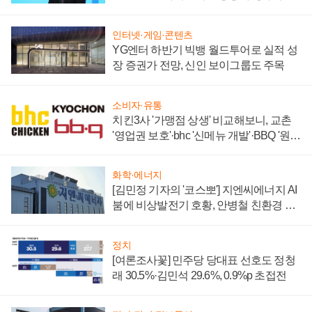
할까
인터넷·게임·콘텐츠
YG엔터 하반기 빅뱅 월드투어로 실적 성
장 증권가 전망, 신인 보이그룹도 주목
소비자·유통
치킨3사 '가맹점 상생' 비교해보니, 교촌
'영업권 보호'·bhc '신메뉴 개발'·BBQ '원가
부담'
화학·에너지
[김민정 기자의 '코스뽀'] 지엔씨에너지 AI
붐에 비상발전기 호황, 안병철 친환경 에
너지 발전전문기업 향한다
정치
[여론조사꽃] 민주당 당대표 선호도 정청
래 30.5%·김민석 29.6%, 0.9%p 초접전