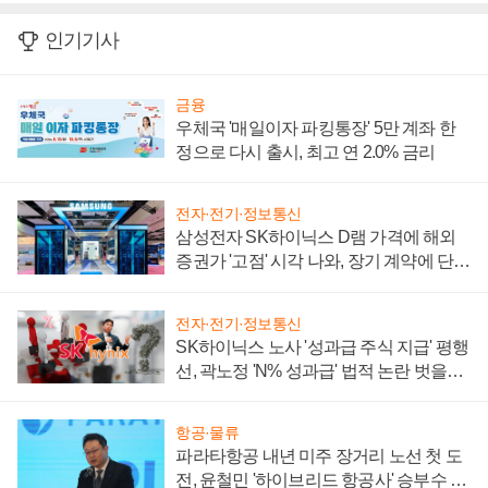
인기기사
금융
우체국 '매일이자 파킹통장' 5만 계좌 한
정으로 다시 출시, 최고 연 2.0% 금리
전자·전기·정보통신
삼성전자 SK하이닉스 D램 가격에 해외
증권가 '고점' 시각 나와, 장기 계약에 단점
부각
전자·전기·정보통신
SK하이닉스 노사 '성과급 주식 지급' 평행
선, 곽노정 'N% 성과급' 법적 논란 벗을지
주목
항공·물류
파라타항공 내년 미주 장거리 노선 첫 도
전, 윤철민 '하이브리드 항공사' 승부수 통