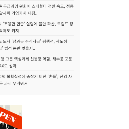
콘 공급과잉 완화에 스페셜티 전환 속도, 정몽
앞세워 기업가치 재평..
 '조용한 연준' 실험에 불안 확산, 트럼프 정
 의혹도 커져
 노사 '성과급 주식지급' 평행선, 곽노정
급' 법적 논란 벗을지..
행 그룹 핵심과제 선봉장 역할, 채수웅 포용
AX도 성과
책 불확실성에 중장기 비전 '흔들', 신임 사
설득 과제 무거워져