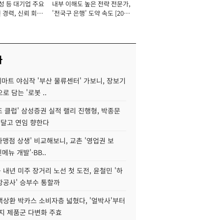
성 등 대기업 주요
내부 이해도 높은 전략 전문가,
 경력, 신뢰 회복
'전국구 은행' 도약 속도 [2026
[2026년]
년]
사
데마트 야심작 '부산 물류센터' 가보니, 장보기
로 담는 '로봇 ..
조 클럽' 삼성증권 실적 랠리 진행형, 박종문
 달고 연임 향한다
가맹점 상생' 비교해보니, 교촌 '영업권 보
신메뉴 개발'·BB..
내년 미주 장거리 노선 첫 도전, 윤철민 '하
항공사' 승부수 통할까
백상환 박카스 소비자층 넓혔다, '얼박사'부터
지 제품군 다변화 주효