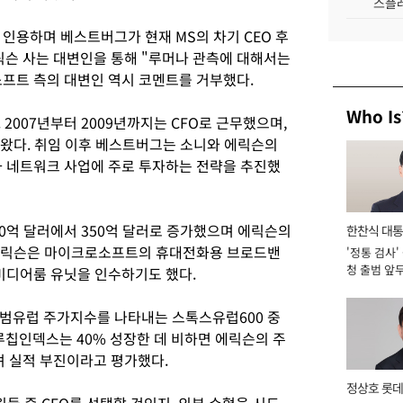
스플레
인용하며 베스트버그가 현재 MS의 차기 CEO 후
릭슨 사는 대변인을 통해 "루머나 관측에 대해서는
프트 측의 대변인 역시 코멘트를 거부했다.
Who Is
2007년부터 2009년까지는 CFO로 근무했으며,
아 왔다. 취임 이후 베스트버그는 소니와 에릭슨의
화 네트워크 사업에 주로 투자하는 전략을 추진했
0억 달러에서 350억 달러로 증가했으며 에릭슨의
한찬식 대
 에릭슨은 마이크로소프트의 휴대전화용 브로드밴
'정통 검사'
서관
청 출범 앞
 미디어룸 유닛을 인수하기도 했다.
맡아 [2026
범유럽 주가지수를 나타내는 스톡스유럽600 중
루칩인덱스는 40% 성장한 데 비하면 에릭슨의 주
려 실적 부진이라고 평가했다.
정상호 롯데