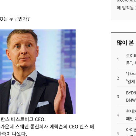
SK하이닉스
에 임직원 
O는 누구인가?
많이 본
로이터
1
동",
'한수
2
'임계
BYD
3
BMW
현대차
4
 한스 베스트버그 CEO.
페만 
는 가운데 스웨덴 통신회사 에릭슨의 CEO 한스 베
아이폰
 관측이 나왔다.
5