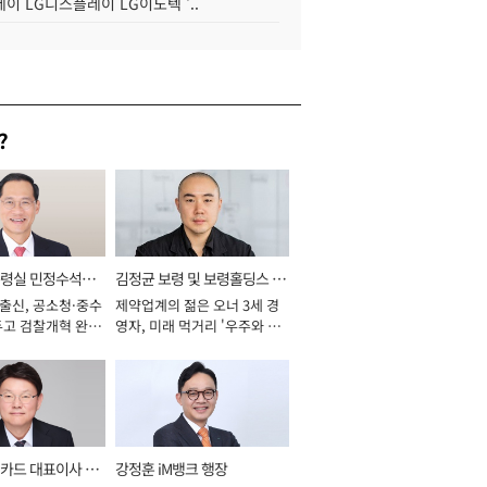
이 LG디스플레이 LG이노텍 '..
?
통령실 민정수석비
김정균 보령 및 보령홀딩스 대
 출신, 공소청·중수
제약업계의 젊은 오너 3세 경
표이사 사장
두고 검찰개혁 완수
영자, 미래 먹거리 '우주와 헬
년]
스케어' 공들여 [2026년]
카드 대표이사 사
강정훈 iM뱅크 행장