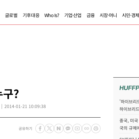
글로벌
기후대응
Who Is?
기업·산업
금융
시장·머니
시민·경
HUFF
누구?
'하이브리드
2014-01-21 10:09:38
하이브리드
중국, 미국
국의 규제에
공유하기