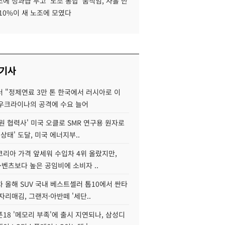
에 성과급 두고 '노조 통합' 움직임, 사흘 만
10%이 새 노조에 모였다
 기사
 "정제연료 3만 톤 한국에서 러시아로 이
 우크라이나의 공격에 수요 늘어
원 협력사' 미국 오클로 SMR 연구용 원자로
 상태' 도달, 미국 에너지부..
코리아 가격 앞세워 수입차 4위 올랐지만,
·벤츠보다 높은 공임비에 소비자 ..
 올해 SUV 국내 베스트셀러 톱10에서 싼타
자리매김, 그랜저·아반떼 '세단..
18 '메모리 부족'에 출시 지연되나, 삼성디