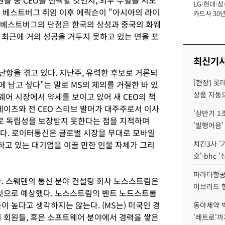
 중 CEO를 선택할 것인지, 외부 수혈을 시도
LG·현대·삼
장
는 베스트버그 취임 이후 에릭슨이 "아시아의 라이
카드사 30년
"베스트버그의 단점은 한국의 삼성과 중국의 화웨
에 '초집중' 
 최근에 거의 성공을 거두지 못하고 있는 면을 포
최신기
 난항을 겪고 있다. 지난주, 유력한 후보로 거론되
[현장] 롯
에 남고 싶다"는 말로 MS의 제의를 거절한 바 있
상품 자동으
웨어 시장에서 약세를 보이고 있어 새 CEO의 책
게이츠와 전 CEO 스티브 발머가 대주주로서 이사
'상반기 1
으로 독립성을 보장받지 못한다는 점을 지적하며
'발행어음'
봤다. 로이터통신은 글로벌 시장을 무대로 모바일
고 있는 대기업을 이끌 만한 인물 자체가 그리
치킨3사 '
호'·bhc '
파라타항공 
. 스웨덴의 통신 분야 컨설팅 회사 노스스트림은
이브리드 
것으로 예상했다. 노스스트림의 벤트 노드스트롬
 높다고 생각하지는 않는다. (MS는) 미국인 경
동아제약 
회 회원들, 혹은 소프트웨어 분야에서 경력을 쌓은
'레트로'까