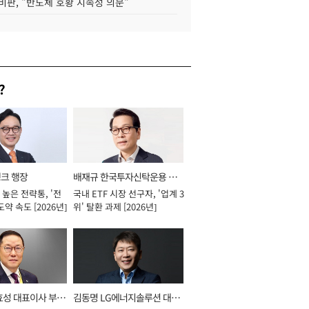
비판, "반도체 호황 지속성 의문"
?
뱅크 행장
배재규 한국투자신탁운용 대
높은 전략통, '전
국내 ETF 시장 선구자, '업계 3
표이사 사장
도약 속도 [2026년]
위' 탈환 과제 [2026년]
효성 대표이사 부회
김동명 LG에너지솔루션 대표