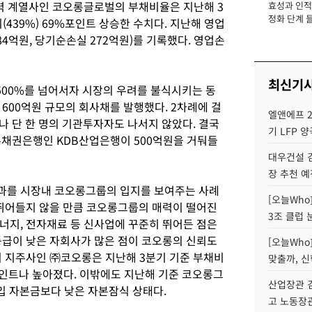
주력 계열사인 코오롱글로벌의 부채비율은 지난해 3
효성과 인적 
장
정화 단계 들
비(439%) 69%포인트 상승한 수치다. 지난해 영업
4억원, 당기순손실 272억원)를 기록했다. 영업손
최신기
500%를 넘어서자 시장의 우려를 불식시키는 동
600억원 규모의 회사채를 발행했다. 2차례에 걸
엘앤에프 2
으나 단 한 명의 기관투자자도 나서지 않았다. 결국
기 LFP 
주채권은행인 KDB산업은행이 500억원을 거둬들
대우건설 
장 추천 예
과를 시장내 코오롱그룹의 입지를 보여주는 사례
[오늘Who
 뛰어들지 않을 만큼 코오롱그룹의 매력이 떨어진
3조 클럽 
너지, 전자재료 등 신사업에 꾸준히 뛰어든 점은
등급이 낮은 자회사가 많은 점이 코오롱의 신뢰도
[오늘Who
의 지주사인 ㈜코오롱은 지난해 3분기 기준 부채비
맞출까, 
%포인트나 높아졌다. 이밖에도 지난해 기준 코오롱그
산업장관 김
납입 자본금보다 낮은 자본잠식 상태다.
고 노동장