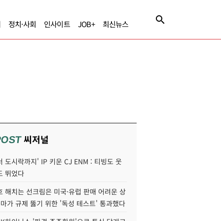
제
정치·사회
인사이트
JOB+
최신뉴스
씨저널
POST
 도시락까지' IP 키운 CJ ENM : 티빙도 웃
도 뛰었다
호 해치는 선크림은 미국·유럽 판매 어려운 상
콜마가 규제 뚫기 위한 '독성 테스트' 통과했다