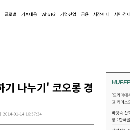
글로벌
기후대응
Who Is?
기업·산업
금융
시장·머니
시민·경
HUFF
하기 나누기' 코오롱 경
'드라마에서
고 커머스
바닷속 산
2014-01-14 16:57:34
황 : 한국