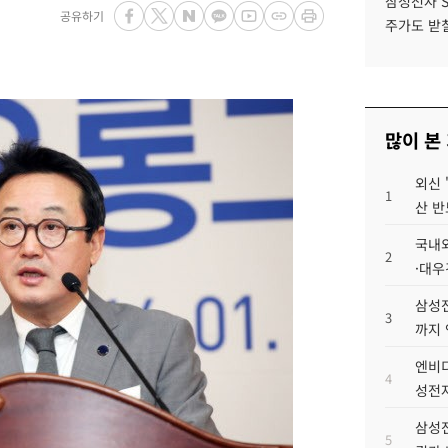
삼성전자 
공유하기
주가도 받칠
많이 본
외신 
1
산 반
국내외
2
·대우
삼성전
3
까지
엔비디
4
성전자
삼성전
5