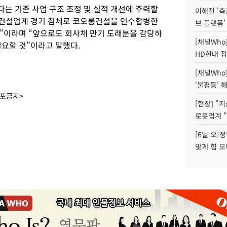
는 기존 사업 구조 조정 및 실적 개선에 주력할
이해진 '측
“건설업계 경기 침체로 코오롱건설을 인수합병한
브 플랫폼'
”이라며 “앞으로도 회사채 만기 도래분을 감당하
[채널Who
필요할 것”이라고 말했다.
HD현대 정
[채널Who
'불평등' 
배포금지>
[현장] "
로봇업계 "
[6일 오!
맞게 힘 모