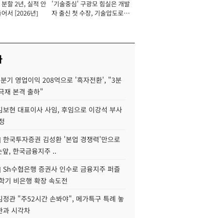
분할 2년, 실적 안
'기술중심' 구광모 힘실은 개발
이사 사장
어서 [2026년]
자 출신 첫 수장, 기술압도로
경쟁력 확보 사활 [2026년]
사
분기 영업이익 208억으로 '흑자전환', "3분
양극재 본격 출하"
김보현 대표이사 사임, 후임으로 이강석 부사
정
] 한국투자증권 김성환 '본업 경쟁력'만으로
눈앞, 한국금융지주 ..
] Sh수협은행 증권사 인수로 금융지주 퍼즐
신학기 비은행 확장 속도전
정관 "주52시간 손봐야", 메가특구 특례 놓
관과 시각차