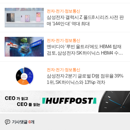
전자·전기·정보통신
삼성전자 갤럭시 Z 폴드8 시리즈 사전 판
매 '144만 대' 역대 최대
전자·전기·정보통신
엔비디아 '루빈 울트라'에도 HBM4 탑재
검토, 삼성전자·SK하이닉스 HBM4 수율
에 주도권 갈린다
전자·전기·정보통신
삼성전자 2분기 글로벌 D램 점유율 39%
1위, SK하이닉스와 13%p 격차
기사댓글
0
개