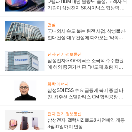
D램과 HBM 내년 물량도 '품절', 고객사 위
기감이 삼성전자 SK하이닉스 협상력 더
키워
건설
국내외서 속도 붙는 원전 사업, 삼성물산·
현대건설·대우건설에 다가오는 '약속의
시간'
전자·전기·정보통신
삼성전자 SK하이닉스 소극적 주주환원
에 해외 증권가 비판, "반도체 호황 지속
성 의문"
화학·에너지
삼성SDI ESS 수요 급증에 북미 증설 타
진, 최주선 스텔란티스·GM 합작공장 건
설 재추진하나
전자·전기·정보통신
삼성전자, 갤럭시Z 폴드8 사전예약 개통
8월31일까지 연장