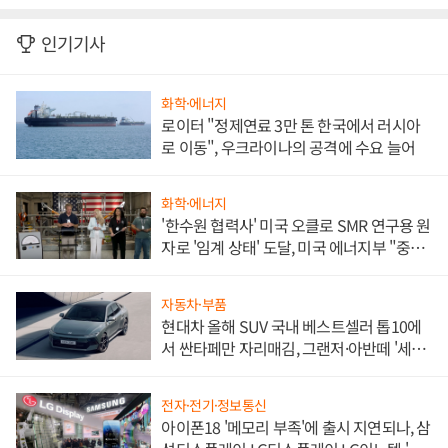
인기기사
화학·에너지
로이터 "정제연료 3만 톤 한국에서 러시아
로 이동", 우크라이나의 공격에 수요 늘어
화학·에너지
'한수원 협력사' 미국 오클로 SMR 연구용 원
자로 '임계 상태' 도달, 미국 에너지부 "중요
한 이정표"
자동차·부품
현대차 올해 SUV 국내 베스트셀러 톱10에
서 싼타페만 자리매김, 그랜저·아반떼 '세단
쌍끌이'로 내수 방어
전자·전기·정보통신
아이폰18 '메모리 부족'에 출시 지연되나, 삼