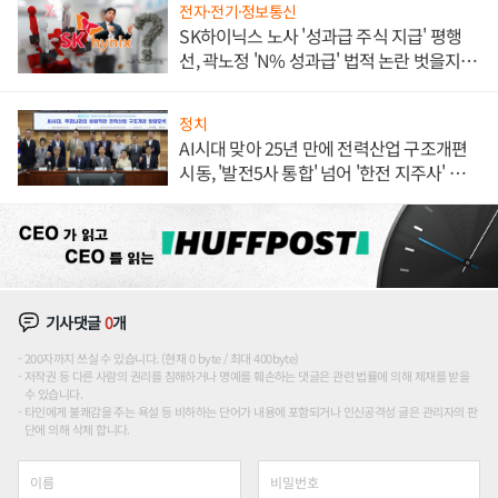
전자·전기·정보통신
SK하이닉스 노사 '성과급 주식 지급' 평행
선, 곽노정 'N% 성과급' 법적 논란 벗을지 주
목
정치
AI시대 맞아 25년 만에 전력산업 구조개편
시동, '발전5사 통합' 넘어 '한전 지주사' 재편
론도
기사댓글
0
개
200자까지 쓰실 수 있습니다. (현재 0 byte / 최대 400byte)
저작권 등 다른 사람의 권리를 침해하거나 명예를 훼손하는 댓글은 관련 법률에 의해 제재를 받을
수 있습니다.
타인에게 불쾌감을 주는 욕설 등 비하하는 단어가 내용에 포함되거나 인신공격성 글은 관리자의 판
단에 의해 삭제 합니다.