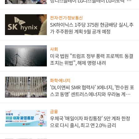
성디스플레이 LG디스플레이 LG이노텍 '탈
애플' 수익 다각화 속도
전자·전기·정보통신
SK하이닉스 1주당 375원 현금배당 실시, 추
가 주주환원 계획 9월 공개 예정
사회
미국 법원 "트럼프 정부 풍력 프로젝트 동결
조치는 위법", 해제 명령 내려
화학·에너지
'DL이앤씨 SMR 협력사' X에너지, '한수원 포
스코 동맹' 센트러스에너지와 우라늄 계약
체결
금융
우체국 '매일이자 파킹통장' 5만 계좌 한정
으로 다시 출시, 최고 연 2.0% 금리