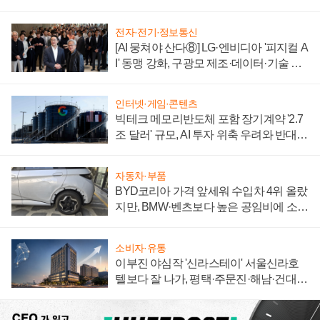
전자·전기·정보통신
[AI 뭉쳐야 산다⑧] LG·엔비디아 '피지컬 A
I' 동맹 강화, 구광모 제조·데이터·기술 결
집해 종합 로보틱스 기업으로
인터넷·게임·콘텐츠
빅테크 메모리반도체 포함 장기계약 '2.7
조 달러' 규모, AI 투자 위축 우려와 반대
신호
자동차·부품
BYD코리아 가격 앞세워 수입차 4위 올랐
지만, BMW·벤츠보다 높은 공임비에 소비
자 불만 폭발
소비자·유통
이부진 야심작 '신라스테이' 서울신라호
텔보다 잘 나가, 평택·주문진·해남·건대로
성장판 더 넓힌다