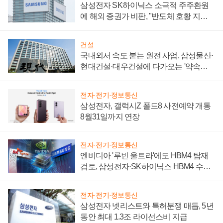
삼성전자 SK하이닉스 소극적 주주환원
에 해외 증권가 비판, "반도체 호황 지속
성 의문"
건설
국내외서 속도 붙는 원전 사업, 삼성물산·
현대건설·대우건설에 다가오는 '약속의
시간'
전자·전기·정보통신
삼성전자, 갤럭시Z 폴드8 사전예약 개통
8월31일까지 연장
전자·전기·정보통신
엔비디아 '루빈 울트라'에도 HBM4 탑재
검토, 삼성전자·SK하이닉스 HBM4 수율
에 주도권 갈린다
전자·전기·정보통신
삼성전자 넷리스트와 특허분쟁 매듭, 5년
동안 최대 1.3조 라이선스비 지급