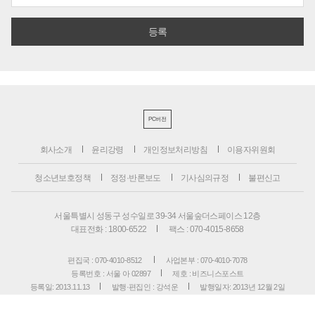
PC버전
회사소개
윤리강령
개인정보처리방침
이용자위원회
청소년보호정책
정정·반론보도
기사심의규정
불편신고
서울특별시 성동구 성수일로 39-34 서울숲더스페이스 12층
대표전화 : 1800-6522
팩스 : 070-4015-8658
편집국 : 070-4010-8512
사업본부 : 070-4010-7078
등록번호 : 서울 아 02897
제호 : 비즈니스포스트
등록일: 2013.11.13
발행·편집인 : 강석운
발행일자: 2013년 12월 2일
청소년보호책임자 : 강석운
ISSN : 2636-171X
Copyright ⓒ
B
USINESSPOST
. All rights reserved.