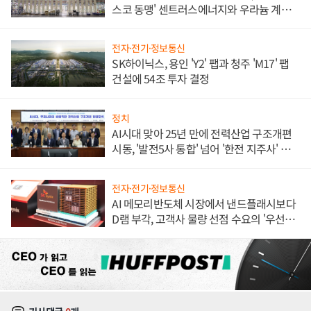
스코 동맹' 센트러스에너지와 우라늄 계약
체결
전자·전기·정보통신
SK하이닉스, 용인 'Y2' 팹과 청주 'M17' 팹
건설에 54조 투자 결정
정치
AI시대 맞아 25년 만에 전력산업 구조개편
시동, '발전5사 통합' 넘어 '한전 지주사' 재편
론도
전자·전기·정보통신
AI 메모리반도체 시장에서 낸드플래시보다
D램 부각, 고객사 물량 선점 수요의 '우선순
위'