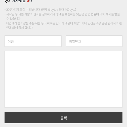
기사댓글
0
개
200자까지 쓰실 수 있습니다. (현재 0 byte / 최대 400byte)
저작권 등 다른 사람의 권리를 침해하거나 명예를 훼손하는 댓글은 관련 법률에 의해 제재를 받을
수 있습니다.
타인에게 불쾌감을 주는 욕설 등 비하하는 단어가 내용에 포함되거나 인신공격성 글은 관리자의 판
단에 의해 삭제 합니다.