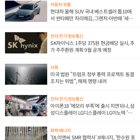
자동차·부품
현대차 올해 SUV 국내 베스트셀러 톱10에
서 싼타페만 자리매김, 그랜저·아반떼 '세단
쌍끌이'로 내수 방어
전자·전기·정보통신
SK하이닉스 1주당 375원 현금배당 실시, 추
가 주주환원 계획 9월 공개 예정
사회
미국 법원 "트럼프 정부 풍력 프로젝트 동결
조치는 위법", 해제 명령 내려
전자·전기·정보통신
아이폰18 '메모리 부족'에 출시 지연되나, 삼
성디스플레이 LG디스플레이 LG이노텍 '탈
애플' 수익 다각화 속도
화학·에너지
'DL이앤씨 SMR 협력사' X에너지, '한수원 포