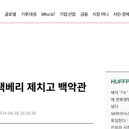
글로벌
기후대응
Who Is?
기업·산업
금융
시장·머니
시민·경
HUFF
랙베리 제치고 백악관
매각 '7수
에 한화생
냈다
014-04-28 16:16:36
SK하이닉스
투입한다 :
인프라 시