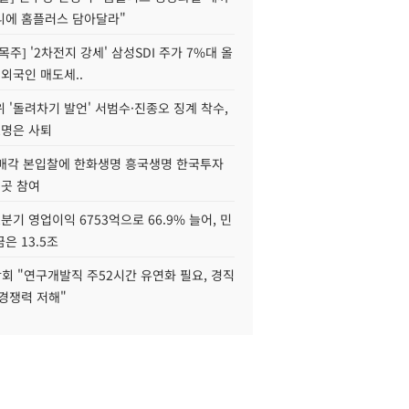
니에 홈플러스 담아달라"
목주] '2차전지 강세' 삼성SDI 주가 7%대 올
 외국인 매도세..
 '돌려차기 발언' 서범수·진종오 징계 착수,
2명은 사퇴
 매각 본입찰에 한화생명 흥국생명 한국투자
3곳 참여
분기 영업이익 6753억으로 66.9% 늘어, 민
은 13.5조
회 "연구개발직 주52시간 유연화 필요, 경직
경쟁력 저해"