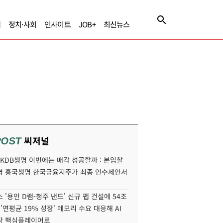
제
정치·사회
인사이트
JOB+
최신뉴스
씨저널
POST
' KDB생명 이번에는 매각 성공할까 : 본입찰
명 흥국생명 한국금융지주가 최종 인수제안서
 '용인 D램-청주 낸드' 신규 팹 건설에 54조
 '연평균 19% 성장' 메모리 수요 대응해 AI
장 핵심플레이어로