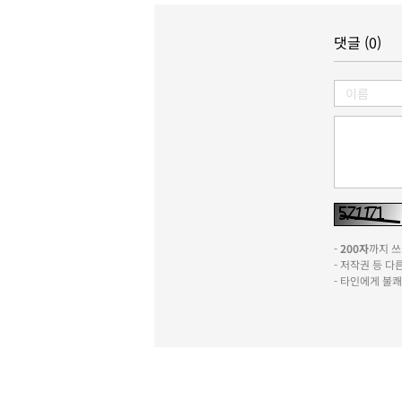
댓글 (0)
-
200자
까지 쓰실
- 저작권 등 
- 타인에게 불
신문사소개
윤리강령
기사심의규정
이