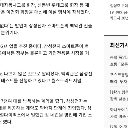
대자동차그룹 회장, 신동빈 롯데그룹 회장 등 재
정상호 롯데
장은 이건희 회장을 대신해 이날 행사에 참석했다.
LG·현대·삼
장
카드사 30년
에 '초집중' 
없다’는 발언이 삼성전자 스마트폰의 백악관 진출
 분위기다.
최신기
G)사업을 추진 중이다. 삼성전자 스마트폰이 백
 곳에서든 정부는 물론이고 기업전용폰 시장을 거
농협 폭염과
호동 "모든
 나쁘지 않은 것으로 알려졌다. 백악관은 삼성전
포스코홀딩
부 테스트를 진행하고 있다고 월스트리트저널
매각, 투자
[현장] 컴
장벽 낮춘 
 7천여 대를 납품하는 계약을 땄다. 삼성전자는
대를 제공하는 계약도 막바지 단계에 진입했다. 삼
하나투어 '
럴다이맥스에서 일했던 칼 네럽을 영입해 기업 소
사업 비중 
 했다.
[7일 오!