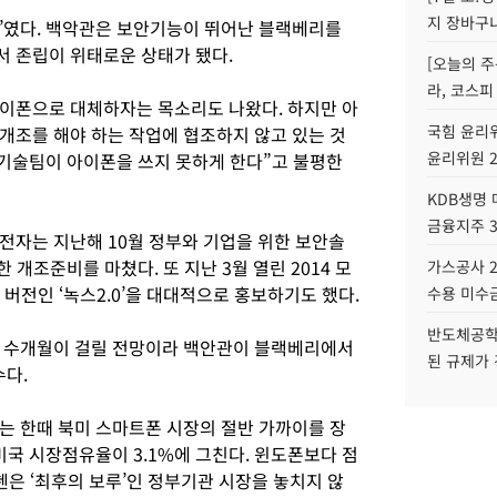
지 장바구
’였다. 백악관은 보안기능이 뛰어난 블랙베리를
 존립이 위태로운 상태가 됐다.
[오늘의 주
라, 코스피
이폰으로 대체하자는 목소리도 나왔다. 하지만 아
국힘 윤리위
개조를 해야 하는 작업에 협조하지 않고 있는 것
윤리위원 
 기술팀이 아이폰을 쓰지 못하게 한다”고 불평한
KDB생명
금융지주 
전자는 지난해 10월 정부와 기업을 위한 보안솔
한 개조준비를 마쳤다. 또 지난 3월 열린 2014 모
가스공사 2
전인 ‘녹스2.0’을 대대적으로 홍보하기도 했다.
수용 미수금
반도체공학
지 수개월이 걸릴 전망이라 백안관이 블랙베리에서
된 규제가 
다.
는 한때 북미 스마트폰 시장의 절반 가까이를 장
미국 시장점유율이 3.1%에 그친다. 윈도폰보다 점
첸은 ‘최후의 보루’인 정부기관 시장을 놓치지 않