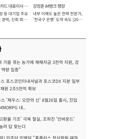
카드 대표이사 사
강정훈 iM뱅크 행장
성 등 대기업 주요
내부 이해도 높은 전략 전문가,
 경력, 신뢰 회복
'전국구 은행' 도약 속도 [2026
[2026년]
년]
사
 가뭄 겪는 농가에 재해자금 3천억 지원, 강
 역량 집중"
스 포스코인터내셔널과 포스코DX 지분 일부
 재원 2조5천억 확보
투스 '제우스: 오만의 신' 8월26일 출시, 진입
MMORPG 내..
고환율 기조' 극복 절실, 조좌진 '인바운드'
늘려 답 찾는다
정말] 민주당 민병덕 "홈플러스 정상화될 때까