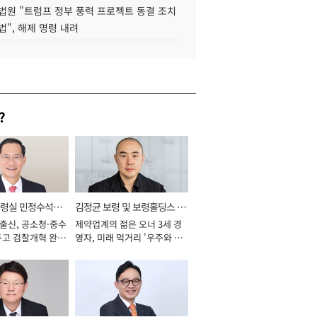
법원 "트럼프 정부 풍력 프로젝트 동결 조치
법", 해제 명령 내려
?
통령실 민정수석비
김정균 보령 및 보령홀딩스 대
 출신, 공소청·중수
제약업계의 젊은 오너 3세 경
표이사 사장
두고 검찰개혁 완수
영자, 미래 먹거리 '우주와 헬
년]
스케어' 공들여 [2026년]