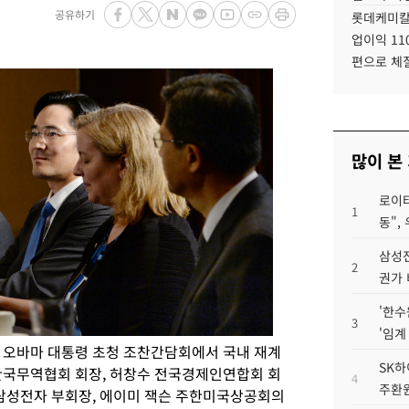
공유하기
롯데케미칼
업이익 11
편으로 체
많이 본
로이터
1
동",
삼성전
2
권가 
'한수
3
'임계
 오바마 대통령 초청 조찬간담회에서 국내 재계
SK하
한국무역협회 회장, 허창수 전국경제인연합회 회
4
주환원
 삼성전자 부회장, 에이미 잭슨 주한미국상공회의