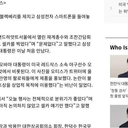
스>
미국 
5
는 위
 블랙베리를 제치고 삼성전자 스마트폰을 들여놓
 그랜드하얏트서울에서 열린 재계총수와 조찬간담회
 셀카를 찍었다”며 “문제없다”고 말했다고 삼성
Who Is
 대통령은 이날 처음 만났다.
 오바마 대통령이 미국 레드삭스 소속 야구선수 오
것에서 비롯된다. 이 사진을 오티스가 트위터에 올
0만명의 팔로워들에게 제품을 홍보했다. 논란이 불
한찬식 대
초상을 상업적 목적에 이용했다”는 비난이 일었다.
'정통 검사'
서관
청 출범 앞
에서 “오늘 행사는 전체적으로 분위기가 좋았다”며
맡아 [2026
 아직 논의하지 않았고 셀카 얘기만 했다”고 말했
장과 박용만 대한상공회의소 회장, 한덕수 한국무