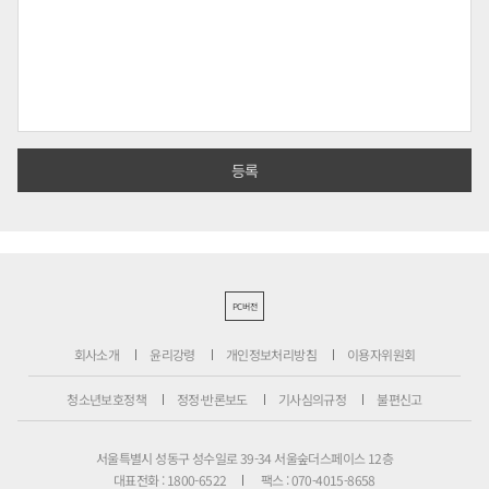
PC버전
회사소개
윤리강령
개인정보처리방침
이용자위원회
청소년보호정책
정정·반론보도
기사심의규정
불편신고
서울특별시 성동구 성수일로 39-34 서울숲더스페이스 12층
대표전화 : 1800-6522
팩스 : 070-4015-8658