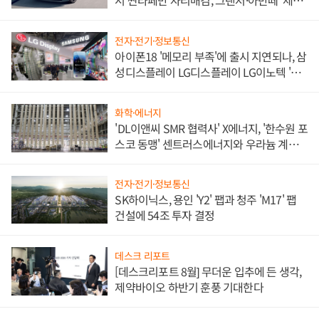
서 싼타페만 자리매김, 그랜저·아반떼 '세단
쌍끌이'로 내수 방어
전자·전기·정보통신
아이폰18 '메모리 부족'에 출시 지연되나, 삼
성디스플레이 LG디스플레이 LG이노텍 '탈
애플' 수익 다각화 속도
화학·에너지
'DL이앤씨 SMR 협력사' X에너지, '한수원 포
스코 동맹' 센트러스에너지와 우라늄 계약
체결
전자·전기·정보통신
SK하이닉스, 용인 'Y2' 팹과 청주 'M17' 팹
건설에 54조 투자 결정
데스크 리포트
[데스크리포트 8월] 무더운 입추에 든 생각,
제약바이오 하반기 훈풍 기대한다