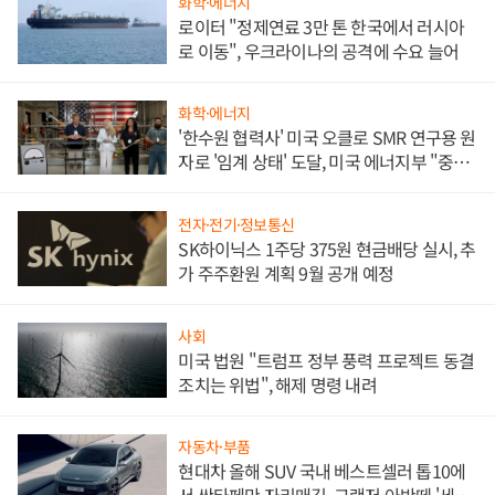
화학·에너지
로이터 "정제연료 3만 톤 한국에서 러시아
로 이동", 우크라이나의 공격에 수요 늘어
화학·에너지
'한수원 협력사' 미국 오클로 SMR 연구용 원
자로 '임계 상태' 도달, 미국 에너지부 "중요
한 이정표"
전자·전기·정보통신
SK하이닉스 1주당 375원 현금배당 실시, 추
가 주주환원 계획 9월 공개 예정
사회
미국 법원 "트럼프 정부 풍력 프로젝트 동결
조치는 위법", 해제 명령 내려
자동차·부품
현대차 올해 SUV 국내 베스트셀러 톱10에