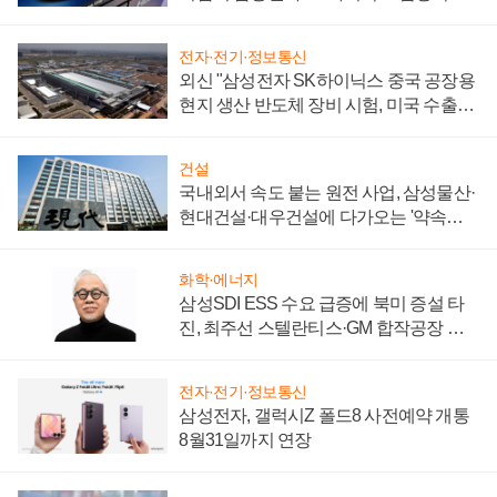
키워
전자·전기·정보통신
외신 "삼성전자 SK하이닉스 중국 공장용
현지 생산 반도체 장비 시험, 미국 수출통
제 대비"
건설
국내외서 속도 붙는 원전 사업, 삼성물산·
현대건설·대우건설에 다가오는 '약속의
시간'
화학·에너지
삼성SDI ESS 수요 급증에 북미 증설 타
진, 최주선 스텔란티스·GM 합작공장 건
설 재추진하나
전자·전기·정보통신
삼성전자, 갤럭시Z 폴드8 사전예약 개통
8월31일까지 연장