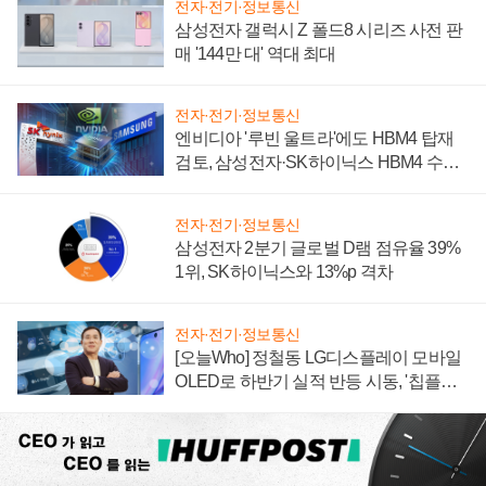
전자·전기·정보통신
삼성전자 갤럭시 Z 폴드8 시리즈 사전 판
매 '144만 대' 역대 최대
전자·전기·정보통신
엔비디아 '루빈 울트라'에도 HBM4 탑재
검토, 삼성전자·SK하이닉스 HBM4 수율
에 주도권 갈린다
전자·전기·정보통신
삼성전자 2분기 글로벌 D램 점유율 39%
1위, SK하이닉스와 13%p 격차
전자·전기·정보통신
[오늘Who] 정철동 LG디스플레이 모바일
OLED로 하반기 실적 반등 시동, '칩플레
이션'에 가격 인하 압박은 부담