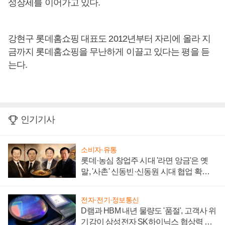
성장세를 이어가고 있다.
강현구 롯데홈쇼핑 대표도 2012년부터 자리에 올라 지
금까지 롯데홈쇼핑을 무난하게 이끌고 있다는 평을 듣
는다.
인기기사
소비자·유통
롯데·농심 창업주 시대 '라면 앙금'은 옛
말, '사촌' 신동빈·신동원 시대 협업 확대
일로
전자·전기·정보통신
D램과 HBM 내년 물량도 '품절', 고객사 위
기감이 삼성전자 SK하이닉스 협상력 더