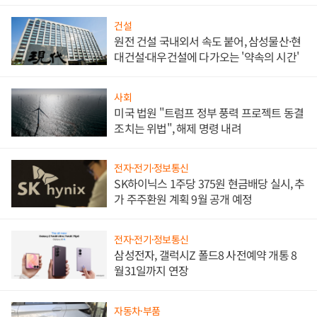
대비"
건설
원전 건설 국내외서 속도 붙어, 삼성물산·현
대건설·대우건설에 다가오는 '약속의 시간'
사회
미국 법원 "트럼프 정부 풍력 프로젝트 동결
조치는 위법", 해제 명령 내려
전자·전기·정보통신
SK하이닉스 1주당 375원 현금배당 실시, 추
가 주주환원 계획 9월 공개 예정
전자·전기·정보통신
삼성전자, 갤럭시Z 폴드8 사전예약 개통 8
월31일까지 연장
자동차·부품