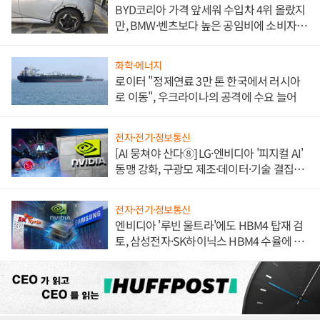
BYD코리아 가격 앞세워 수입차 4위 올랐지
만, BMW·벤츠보다 높은 공임비에 소비자
불만 폭발
화학·에너지
로이터 "정제연료 3만 톤 한국에서 러시아
로 이동", 우크라이나의 공격에 수요 늘어
전자·전기·정보통신
[AI 뭉쳐야 산다⑧] LG·엔비디아 '피지컬 AI'
동맹 강화, 구광모 제조·데이터·기술 결집
해 종합 로보틱스 기업으로
전자·전기·정보통신
엔비디아 '루빈 울트라'에도 HBM4 탑재 검
토, 삼성전자·SK하이닉스 HBM4 수율에 주
도권 갈린다