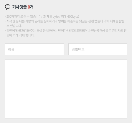
기사댓글
0
개
200자까지 쓰실 수 있습니다. (현재 0 byte / 최대 400byte)
저작권 등 다른 사람의 권리를 침해하거나 명예를 훼손하는 댓글은 관련 법률에 의해 제재를 받을
수 있습니다.
타인에게 불쾌감을 주는 욕설 등 비하하는 단어가 내용에 포함되거나 인신공격성 글은 관리자의 판
단에 의해 삭제 합니다.