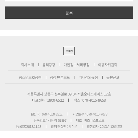
PC버전
회사소개
윤리강령
개인정보처리방침
이용자위원회
청소년보호정책
정정·반론보도
기사심의규정
불편신고
서울특별시 성동구 성수일로 39-34 서울숲더스페이스 12층
대표전화 : 1800-6522
팩스 : 070-4015-8658
편집국 : 070-4010-8512
사업본부 : 070-4010-7078
등록번호 : 서울 아 02897
제호 : 비즈니스포스트
등록일: 2013.11.13
발행·편집인 : 강석운
발행일자: 2013년 12월 2일
청소년보호책임자 : 강석운
ISSN : 2636-171X