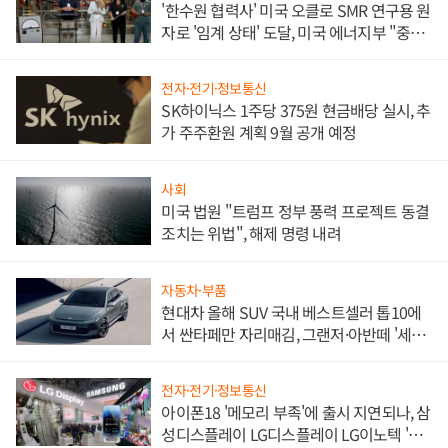
'한수원 협력사' 미국 오클로 SMR 연구용 원
자로 '임계 상태' 도달, 미국 에너지부 "중요
한 이정표"
전자·전기·정보통신
SK하이닉스 1주당 375원 현금배당 실시, 추
가 주주환원 계획 9월 공개 예정
사회
미국 법원 "트럼프 정부 풍력 프로젝트 동결
조치는 위법", 해제 명령 내려
자동차·부품
현대차 올해 SUV 국내 베스트셀러 톱10에
서 싼타페만 자리매김, 그랜저·아반떼 '세단
쌍끌이'로 내수 방어
전자·전기·정보통신
아이폰18 '메모리 부족'에 출시 지연되나, 삼
성디스플레이 LG디스플레이 LG이노텍 '탈