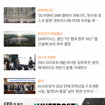
애플' 수익 다각화 속도
화학·에너지
'DL이앤씨 SMR 협력사' X에너지, '한수원 포
스코 동맹' 센트러스에너지와 우라늄 계약
체결
전자·전기·정보통신
SK하이닉스, 용인 'Y2' 팹과 청주 'M17' 팹
건설에 54조 투자 결정
데스크 리포트
[데스크리포트 8월] 무더운 입추에 든 생각,
제약바이오 하반기 훈풍 기대한다
정치
AI시대 맞아 25년 만에 전력산업 구조개편
시동, '발전5사 통합' 넘어 '한전 지주사' 재편
론도