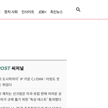
제
정치·사회
인사이트
JOB+
최신뉴스
씨저널
POST
 도시락까지' IP 키운 CJ ENM : 티빙도 웃
도 뛰었다
호 해치는 선크림은 미국·유럽 판매 어려운 상
콜마가 규제 뚫기 위한 '독성 테스트' 통과했다