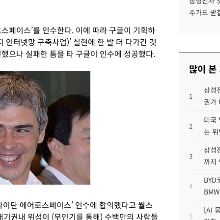
삼성전자 
주가도 받칠
로스페이스’를 인수한다. 이에 따라 구글이 기획하
 인터넷망 구축사업)’ 실현에 한 발 더 다가간 것
진했으나 실패한 틈을 타 구글이 인수에 성공했다.
많이 본
삼성전
1
권가 
미국 
2
는 위
삼성전
3
까지
BYD
4
BMW
‘타이탄 에어로스페이스’ 인수에 합의했다고 월스
[AI
대기권내 위성이 (무인기를 통해) 수백만의 사람들
5