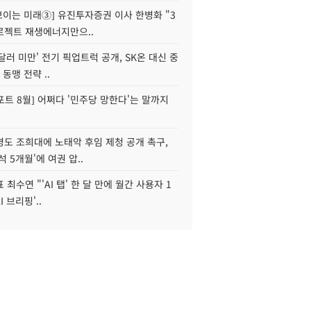
 보이는 미래③] 유진투자증권 이사 한병화 "3
로젝트 재생에너지만으..
 달러 미만' 전기 픽업트럭 공개, SK온 대신 중
 동맹 전략 ..
트 8월] 어쩌다 '민주당 망한다'는 말까지
병도 조희대에 노태악 후임 제청 공개 촉구,
석 5개월'에 여권 압..
 최수연 "'AI 탭' 한 달 만에 월간 사용자 1
I 브리핑'..