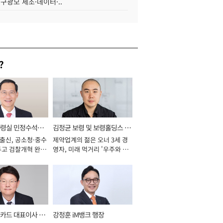
 구광모 제조·데이터·..
?
통령실 민정수석비
김정균 보령 및 보령홀딩스 대
 출신, 공소청·중수
제약업계의 젊은 오너 3세 경
표이사 사장
두고 검찰개혁 완수
영자, 미래 먹거리 '우주와 헬
년]
스케어' 공들여 [2026년]
카드 대표이사 사
강정훈 iM뱅크 행장