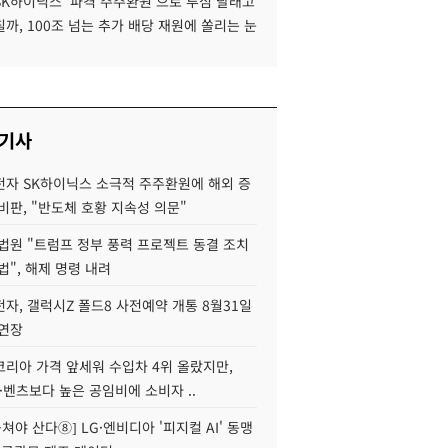
SK하이닉스 '파격 주주환원'으로 투심 달래고
까, 100조 넘는 추가 배당 재원에 쏠리는 눈
 기사
자 SK하이닉스 소극적 주주환원에 해외 증
비판, "반도체 호황 지속성 의문"
법원 "트럼프 정부 풍력 프로젝트 동결 조치
법", 해제 명령 내려
자, 갤럭시Z 폴드8 사전예약 개통 8월31일
 연장
코리아 가격 앞세워 수입차 4위 올랐지만,
·벤츠보다 높은 공임비에 소비자 ..
 뭉쳐야 산다⑧] LG·엔비디아 '피지컬 AI' 동맹