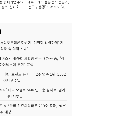
성 등 대기업 주요
내부 이해도 높은 전략 전문가,
 경력, 신뢰 회복
'전국구 은행' 도약 속도 [2026
[2026년]
년]
사
스튜디오드래곤 하반기 '천천히 강렬하게' 기
 업황 속 실적 선방"
이스X '테라팹'에 D램 전문가 채용 중, "삼
K하이닉스에 도전" 분석
이더맨: 브랜드 뉴 데이' 2주 연속 1위, 2002
스파이더맨'은..
력사' 미국 오클로 SMR 연구용 원자로 '임계
 미 에너지부 ..
모 A-5블록 신혼희망타운 290호 공급, 2029
입주 예정