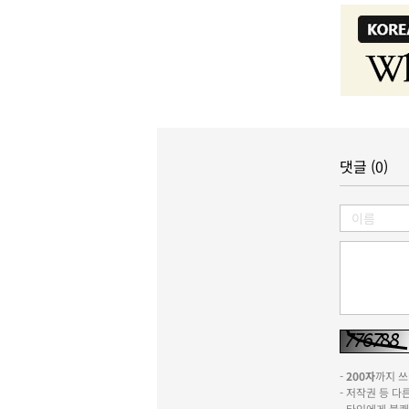
댓글 (0)
-
200자
까지 쓰실
- 저작권 등 
- 타인에게 불