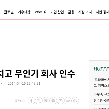
글로벌
기후대응
Who Is?
기업·산업
금융
시장·머니
시민·경
HUFF
치고 무인기 회사 인수
'드라마에서
kr
2014-04-15 16:48:21
고 커머스
바닷속 산
황 : 한국
공유하기