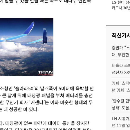
에 받을 수 있을 만큼 빠른 속도로 대다수 선진국
LG·현대·삼
장
카드사 30년
에 '초집중' 
최신기
증권가 "
대, 부진한
테슬라 스페
성전자 S
영화 '스파
형인 ‘솔라라50’의 날개폭이 5미터에 육박할 만
년 영화 '
 큰 날개 위에 태양광 패널을 부쳐 배터리를 충전
'한수원 협
 무인기 회사 ‘애센타’는 이와 비슷한 형태의 무
상태' 도달,
 데 성공한 바 있다.
LH 시흥거
. 태양광이 없는 야간에 데이터 통신을 장시간
년 11월 