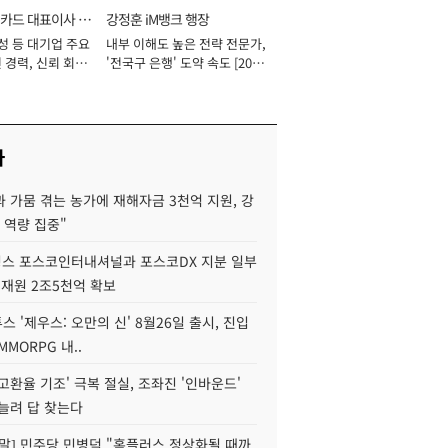
카드 대표이사 사
강정훈 iM뱅크 행장
성 등 대기업 주요
내부 이해도 높은 전략 전문가,
 경력, 신뢰 회복
'전국구 은행' 도약 속도 [2026
[2026년]
년]
사
 가뭄 겪는 농가에 재해자금 3천억 지원, 강
 역량 집중"
스 포스코인터내셔널과 포스코DX 지분 일부
 재원 2조5천억 확보
투스 '제우스: 오만의 신' 8월26일 출시, 진입
MMORPG 내..
고환율 기조' 극복 절실, 조좌진 '인바운드'
늘려 답 찾는다
정말] 민주당 민병덕 "홈플러스 정상화될 때까