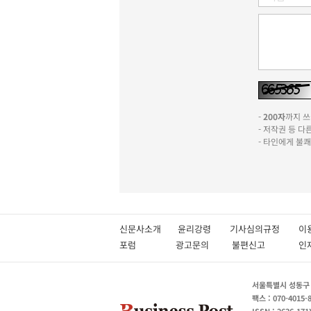
-
200자
까지 쓰실
- 저작권 등 
- 타인에게 불
신문사소개
윤리강령
기사심의규정
이
포럼
광고문의
불편신고
서울특별시 성동구 성
팩스 : 070-4015-
ISSN : 2636-171