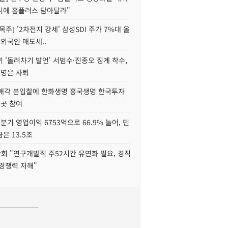
니에 홈플러스 담아달라"
목주] '2차전지 강세' 삼성SDI 주가 7%대 올
 외국인 매도세..
 '돌려차기 발언' 서범수·진종오 징계 착수,
2명은 사퇴
 매각 본입찰에 한화생명 흥국생명 한국투자
3곳 참여
분기 영업이익 6753억으로 66.9% 늘어, 민
은 13.5조
회 "연구개발직 주52시간 유연화 필요, 경직
경쟁력 저해"