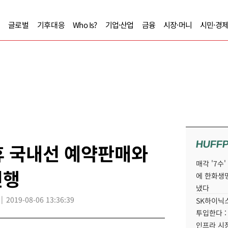
글로벌
기후대응
Who Is?
기업·산업
금융
시장·머니
시민·경
HUFF
휴 국내선 예약판매와
매각 '7수
진행
에 한화생
냈다
2019-08-06 13:36:39
SK하이닉스
투입한다 :
인프라 시