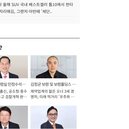
 올해 SUV 국내 베스트셀러 톱10에서 싼타
자리매김, 그랜저·아반떼 '세단..
?
통령실 민정수석비
김정균 보령 및 보령홀딩스 대
 출신, 공소청·중수
제약업계의 젊은 오너 3세 경
표이사 사장
두고 검찰개혁 완수
영자, 미래 먹거리 '우주와 헬
년]
스케어' 공들여 [2026년]