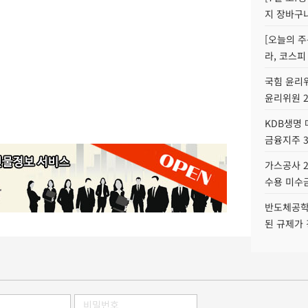
지 장바구
[오늘의 주
라, 코스피
국힘 윤리위
윤리위원 
KDB생명
금융지주 
가스공사 2
수용 미수금
반도체공학
된 규제가 