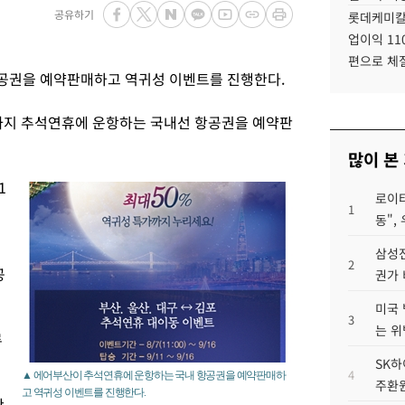
공유하기
롯데케미칼
업이익 11
편으로 체
공권을 예약판매하고 역귀성 이벤트를 진행한다.
일까지 추석연휴에 운항하는 국내선 항공권을 예약판
많이 본
1
로이터
1
동",
삼성전
2
공
권가 
미국 
3
는 위
류
SK하
4
▲ 에어부산이 추석연휴에 운항하는 국내 항공권을 예약판매하
주환원
고 역귀성 이벤트를 진행한다.
만