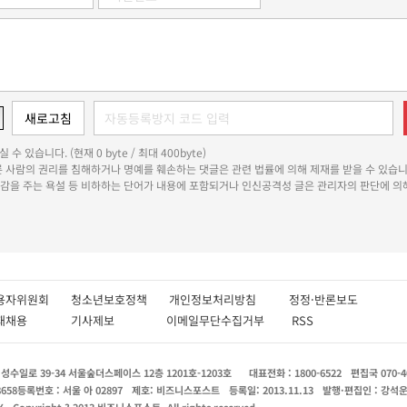
 수 있습니다. (현재 0 byte / 최대 400byte)
다른 사람의 권리를 침해하거나 명예를 훼손하는 댓글은 관련 법률에 의해 제재를 받을 수 있습니
쾌감을 주는 욕설 등 비하하는 단어가 내용에 포함되거나 인신공격성 글은 관리자의 판단에 의해
용자위원회
청소년보호정책
개인정보처리방침
정정·반론보도
인재채용
기사제보
이메일무단수집거부
RSS
수일로 39-34 서울숲더스페이스 12층 1201호-1203호
대표전화 : 1800-6522
편집국 070-4
8658
등록번호 : 서울 아 02897
제호: 비즈니스포스트
등록일: 2013.11.13
발행·편집인 : 강석
X
Copyright ? 2013 비즈니스포스트. All rights reserved.