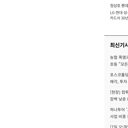
정상호 롯데
LG·현대·삼
장
카드사 30년
에 '초집중' 
최신기
농협 폭염과
호동 "모든
포스코홀딩
매각, 투자
[현장] 컴
장벽 낮춘 
하나투어 '
사업 비중 
[7일 오!