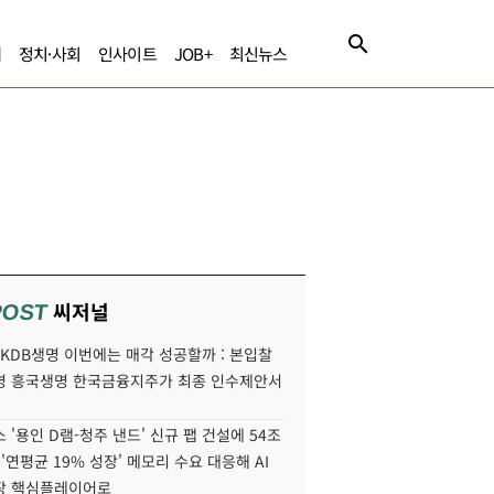
제
정치·사회
인사이트
JOB+
최신뉴스
씨저널
POST
' KDB생명 이번에는 매각 성공할까 : 본입찰
명 흥국생명 한국금융지주가 최종 인수제안서
 '용인 D램-청주 낸드' 신규 팹 건설에 54조
 '연평균 19% 성장' 메모리 수요 대응해 AI
장 핵심플레이어로