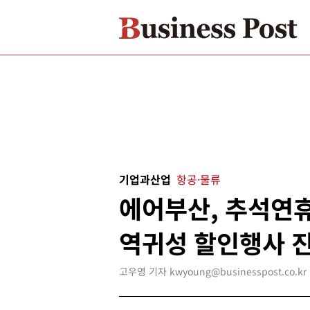
기업과산업
항공·물류
에어부산, 추석연
역귀성 할인행사 
고우영 기자 kwyoung@businesspost.co.kr