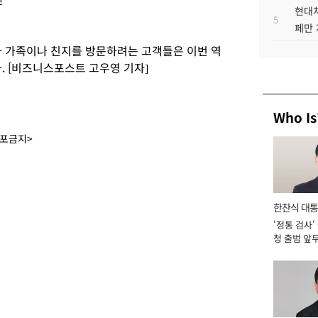
현대차
5
페만 
 가족이나 친지를 방문하려는 고객들은 이번 역
. [비즈니스포스트 고우영 기자]
Who Is
배포금지>
한찬식 대
'정통 검사'
서관
청 출범 앞
맡아 [2026