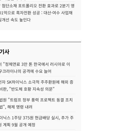
 첨단소재 포트폴리오 전환 효과로 2분기 영
01억으로 흑자전환 성공 : 대산·여수 사업재
질개선 속도 높인다
 기사
 "정제연료 3만 톤 한국에서 러시아로 이
 우크라이나의 공격에 수요 늘어
자 SK하이닉스 소극적 주주환원에 해외 증
비판, "반도체 호황 지속성 의문"
법원 "트럼프 정부 풍력 프로젝트 동결 조치
법", 해제 명령 내려
이닉스 1주당 375원 현금배당 실시, 추가 주
 계획 9월 공개 예정