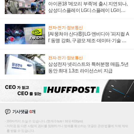
아이폰18 '메모리 부족'에 출시 지연되나,
삼성디스플레이 LG디스플레이 LG이노
텍 '탈애플' 수익 다각화 속도
전자·전기·정보통신
[AI 뭉쳐야 산다⑧] LG·엔비디아 '피지컬 A
I' 동맹 강화, 구광모 제조·데이터·기술 결
집해 종합 로보틱스 기업으로
전자·전기·정보통신
삼성전자 넷리스트와 특허분쟁 매듭, 5년
동안 최대 1.3조 라이선스비 지급
기사댓글
0
개
200자까지 쓰실 수 있습니다. (현재 0 byte / 최대 400byte)
저작권 등 다른 사람의 권리를 침해하거나 명예를 훼손하는 댓글은 관련 법률에 의해 제재
를 받을 수 있습니다.