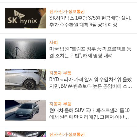
"중요한 이정표"
전자·전기·정보통신
SK하이닉스 1주당 375원 현금배당 실시,
추가 주주환원 계획 9월 공개 예정
사회
미국 법원 "트럼프 정부 풍력 프로젝트 동
결 조치는 위법", 해제 명령 내려
자동차·부품
BYD코리아 가격 앞세워 수입차 4위 올랐
지만, BMW·벤츠보다 높은 공임비에 소비
자 불만 폭발
자동차·부품
현대차 올해 SUV 국내 베스트셀러 톱10
에서 싼타페만 자리매김, 그랜저·아반떼
'세단 쌍끌이'로 내수 방어
전자·전기·정보통신