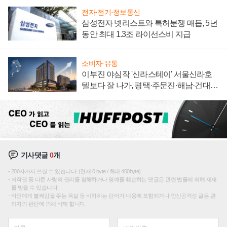
전자·전기·정보통신
삼성전자 넷리스트와 특허분쟁 매듭, 5년
동안 최대 1.3조 라이선스비 지급
소비자·유통
이부진 야심작 '신라스테이' 서울신라호
텔보다 잘 나가, 평택·주문진·해남·건대로
성장판 더 넓힌다
기사댓글
0
개
200자까지 쓰실 수 있습니다. (현재 0 byte / 최대 400byte)
저작권 등 다른 사람의 권리를 침해하거나 명예를 훼손하는 댓글은 관련 법률에 의해 제재
를 받을 수 있습니다.
타인에게 불쾌감을 주는 욕설 등 비하하는 단어가 내용에 포함되거나 인신공격성 글은 관
리자의 판단에 의해 삭제 합니다.