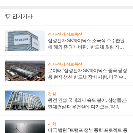
인기기사
전자·전기·정보통신
삼성전자 SK하이닉스 소극적 주주환원
에 해외 증권가 비판, "반도체 호황 지속
성 의문"
전자·전기·정보통신
로이터 "삼성전자 SK하이닉스 중국 공장
용 현지 생산 반도체 장비 시험, 미국 수출
통제 대비"
건설
원전 건설 국내외서 속도 붙어, 삼성물산·
현대건설·대우건설에 다가오는 '약속의
시간'
사회
미국 법원 "트럼프 정부 풍력 프로젝트 동