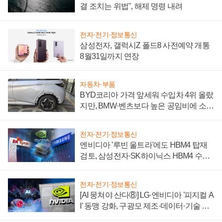
결 조치는 위법", 해제 명령 내려
전자·전기·정보통신
삼성전자, 갤럭시Z 폴드8 사전예약 개통
8월31일까지 연장
자동차·부품
BYD코리아 가격 앞세워 수입차 4위 올랐
지만, BMW·벤츠보다 높은 공임비에 소비
자 불만 폭발
전자·전기·정보통신
엔비디아 '루빈 울트라'에도 HBM4 탑재
검토, 삼성전자·SK하이닉스 HBM4 수율
에 주도권 갈린다
전자·전기·정보통신
[AI 뭉쳐야 산다⑧] LG·엔비디아 '피지컬 A
I' 동맹 강화, 구광모 제조·데이터·기술 결
집해 종합 로보틱스 기업으로