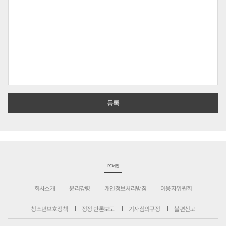
PC버전
회사소개
윤리강령
개인정보처리방침
이용자위원회
청소년보호정책
정정·반론보도
기사심의규정
불편신고