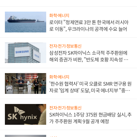
화학·에너지
로이터 "정제연료 3만 톤 한국에서 러시아
로 이동", 우크라이나의 공격에 수요 늘어
전자·전기·정보통신
삼성전자 SK하이닉스 소극적 주주환원에
해외 증권가 비판, "반도체 호황 지속성 의
문"
화학·에너지
'한수원 협력사' 미국 오클로 SMR 연구용 원
자로 '임계 상태' 도달, 미국 에너지부 "중요
한 이정표"
전자·전기·정보통신
SK하이닉스 1주당 375원 현금배당 실시, 추
가 주주환원 계획 9월 공개 예정