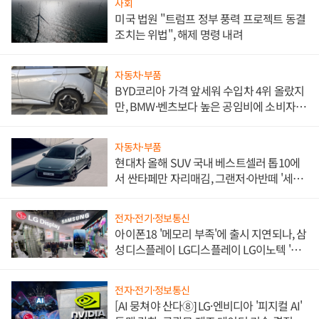
사회
미국 법원 "트럼프 정부 풍력 프로젝트 동결
조치는 위법", 해제 명령 내려
자동차·부품
BYD코리아 가격 앞세워 수입차 4위 올랐지
만, BMW·벤츠보다 높은 공임비에 소비자
불만 폭발
자동차·부품
현대차 올해 SUV 국내 베스트셀러 톱10에
서 싼타페만 자리매김, 그랜저·아반떼 '세단
쌍끌이'로 내수 방어
전자·전기·정보통신
아이폰18 '메모리 부족'에 출시 지연되나, 삼
성디스플레이 LG디스플레이 LG이노텍 '탈
애플' 수익 다각화 속도
전자·전기·정보통신
[AI 뭉쳐야 산다⑧] LG·엔비디아 '피지컬 AI'