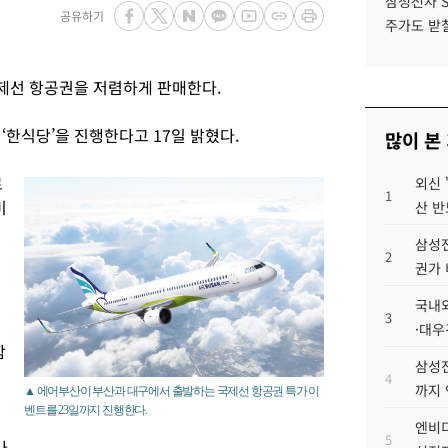
삼성전자 
공유하기
주가도 받칠
제선 항공권을 저렴하게 판매한다.
‘한식당’을 진행한다고 17일 밝혔다.
많이 본
로
외신 
1
미
산 반
삼성전
2
권가 
국내외
3
·대우
함
삼성전
4
까지
▲ 에어부산이 부산과 대구에서 출발하는 국제선 항공권 특가 이
벤트를 23일까지 진행한다.
티
엔비디
5
나