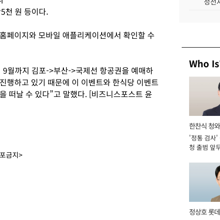
성전자
5천 원 등이다.
 홈페이지와 모바일 애플리케이션에서 확인할 수
Who Is
 9월까지 김포->부산->국제선 항공권을 예매하
진행하고 있기 때문에 이 이벤트와 한식당 이벤트
 떠날 수 있다”고 말했다. [비즈니스포스트 윤
한찬식 청
'정통 검사'
관
청 출범 앞
배포금지>
맡아 [2026
정상호 롯데