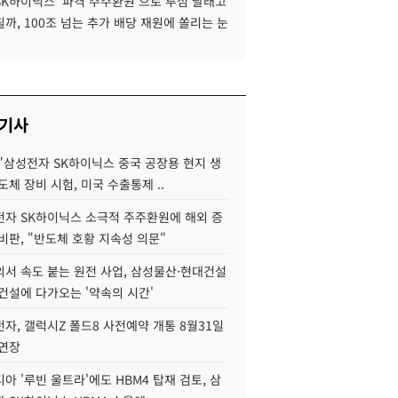
SK하이닉스 '파격 주주환원'으로 투심 달래고
까, 100조 넘는 추가 배당 재원에 쏠리는 눈
 기사
"삼성전자 SK하이닉스 중국 공장용 현지 생
도체 장비 시험, 미국 수출통제 ..
자 SK하이닉스 소극적 주주환원에 해외 증
비판, "반도체 호황 지속성 의문"
서 속도 붙는 원전 사업, 삼성물산·현대건설
건설에 다가오는 '약속의 시간'
자, 갤럭시Z 폴드8 사전예약 개통 8월31일
 연장
아 '루빈 울트라'에도 HBM4 탑재 검토, 삼