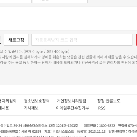
 수 있습니다. (현재 0 byte / 최대 400byte)
다른 사람의 권리를 침해하거나 명예를 훼손하는 댓글은 관련 법률에 의해 제재를 받을 수 있습니
쾌감을 주는 욕설 등 비하하는 단어가 내용에 포함되거나 인신공격성 글은 관리자의 판단에 의해
용자위원회
청소년보호정책
개인정보처리방침
정정·반론보도
인재채용
기사제보
이메일무단수집거부
RSS
수일로 39-34 서울숲더스페이스 12층 1201호-1203호
대표전화 : 1800-6522
편집국 070-4
8658
등록번호 : 서울 아 02897
제호: 비즈니스포스트
등록일: 2013.11.13
발행·편집인 : 강석
X
Copyright ? 2013 비즈니스포스트. All rights reserved.