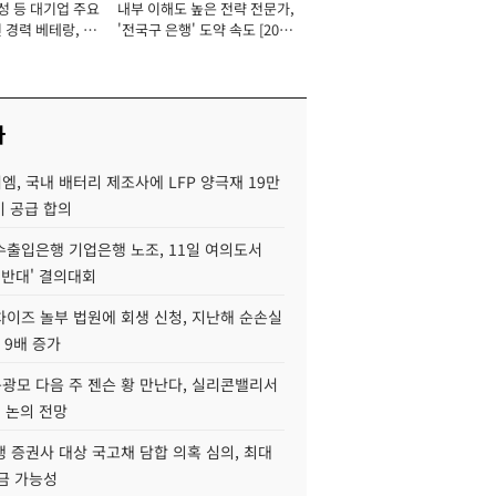
성 등 대기업 주요
내부 이해도 높은 전략 전문가,
 경력 베테랑, 신
'전국구 은행' 도약 속도 [2026
'초집중' 영업정지
년]
[2026년]
사
, 국내 배터리 제조사에 LFP 양극재 19만
기 공급 합의
수출입은행 기업은행 노조, 11일 여의도서
 반대' 결의대회
차이즈 놀부 법원에 회생 신청, 지난해 순손실
 9배 증가
구광모 다음 주 젠슨 황 만난다, 실리콘밸리서
' 논의 전망
 증권사 대상 국고채 담합 의혹 심의, 최대
금 가능성