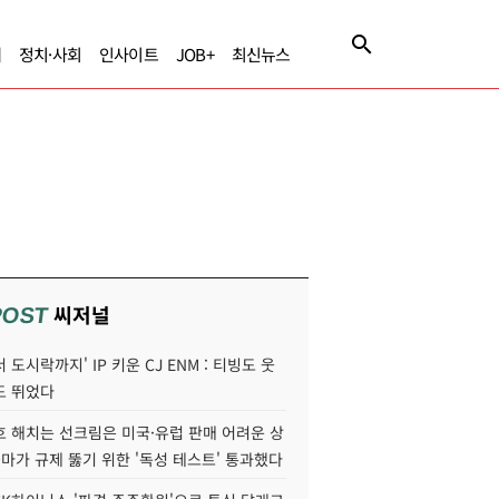
제
정치·사회
인사이트
JOB+
최신뉴스
씨저널
POST
 도시락까지' IP 키운 CJ ENM : 티빙도 웃
도 뛰었다
호 해치는 선크림은 미국·유럽 판매 어려운 상
콜마가 규제 뚫기 위한 '독성 테스트' 통과했다