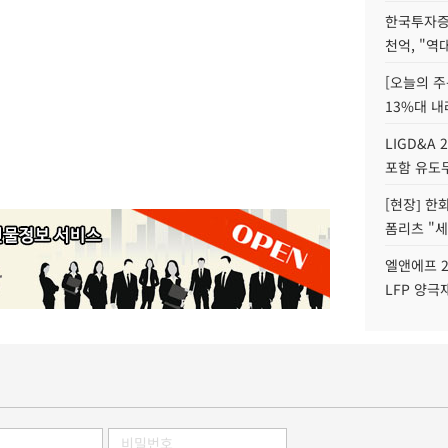
한국투자증
천억, "역
[오늘의 주
13%대 내
LIGD&A 
포함 유도무
[현장] 한
폼리츠 "세
엘앤에프 2
LFP 양극