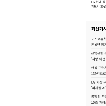
LG·현대·삼
장
카드사 30년
뢰 회복에 
제재 '부담' 
최신기
포스코퓨처엠
톤 6년 장
산업은행 
'지방 이전
한식 프랜
139억으로
LG 회장 
'피지컬 AI
공정위 은행
15조 과징