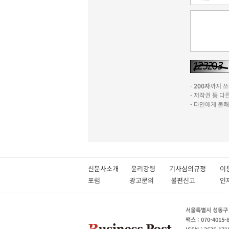
-
200자
까지 쓰실
- 저작권 등 
- 타인에게 불
신문사소개
윤리강령
기사심의규정
이
포럼
광고문의
불편신고
서울특별시 성동구 성
팩스 : 070-4015-
ISSN : 2636-171