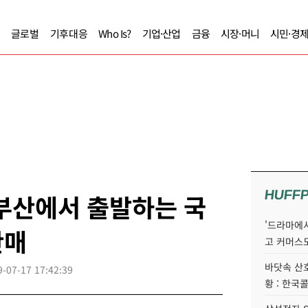
글로벌
기후대응
Who Is?
기업·산업
금융
시장·머니
시민·경
HUFF
부산에서 출발하는 국
'드라마에서
판매
고 커머스
바닷속 산
9-07-17 17:42:39
황 : 한국