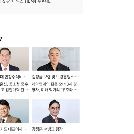
·SK하이닉스 HBM4 수율에..
?
와대 민정수석비서
김정균 보령 및 보령홀딩스 대
 출신, 공소청·중수
제약업계의 젊은 오너 3세 경
표이사 사장
두고 검찰개혁 완수
영자, 미래 먹거리 '우주와 헬
년]
스케어' 공들여 [2026년]
카드 대표이사 사
강정훈 iM뱅크 행장