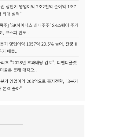
권 상반기 영업이익 2조2천억 순이익 1조7
대 최대 실적"
목주] 'SK하이닉스 최대주주' SK스퀘어 주가
려, 코스피 반도..
2분기 영업이익 1057억 29.5% 늘어, 천궁-II
기 매출..
화리츠 "2028년 초과배당 검토", 디앤디플랫
미콜론 문래 매각으..
분기 영업이익 208억으로 흑자전환, "3분기
재 본격 출하"