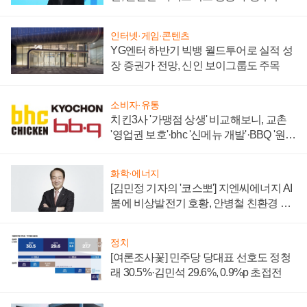
할까
인터넷·게임·콘텐츠
YG엔터 하반기 빅뱅 월드투어로 실적 성
장 증권가 전망, 신인 보이그룹도 주목
소비자·유통
치킨3사 '가맹점 상생' 비교해보니, 교촌
'영업권 보호'·bhc '신메뉴 개발'·BBQ '원가
부담'
화학·에너지
[김민정 기자의 '코스뽀'] 지엔씨에너지 AI
붐에 비상발전기 호황, 안병철 친환경 에
너지 발전전문기업 향한다
정치
[여론조사꽃] 민주당 당대표 선호도 정청
래 30.5%·김민석 29.6%, 0.9%p 초접전