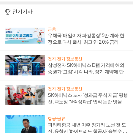
인기기사
금융
우체국 '매일이자 파킹통장' 5만 계좌 한
정으로 다시 출시, 최고 연 2.0% 금리
전자·전기·정보통신
삼성전자 SK하이닉스 D램 가격에 해외
증권가 '고점' 시각 나와, 장기 계약에 단점
부각
전자·전기·정보통신
SK하이닉스 노사 '성과급 주식 지급' 평행
선, 곽노정 'N% 성과급' 법적 논란 벗을지
주목
항공·물류
파라타항공 내년 미주 장거리 노선 첫 도
전, 윤철민 '하이브리드 항공사' 승부수 통