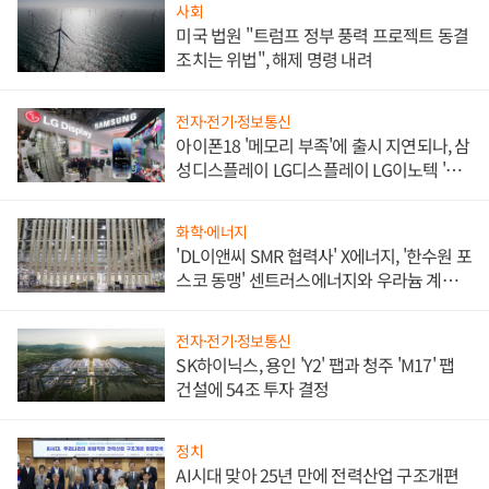
사회
미국 법원 "트럼프 정부 풍력 프로젝트 동결
조치는 위법", 해제 명령 내려
전자·전기·정보통신
아이폰18 '메모리 부족'에 출시 지연되나, 삼
성디스플레이 LG디스플레이 LG이노텍 '탈
애플' 수익 다각화 속도
화학·에너지
'DL이앤씨 SMR 협력사' X에너지, '한수원 포
스코 동맹' 센트러스에너지와 우라늄 계약
체결
전자·전기·정보통신
SK하이닉스, 용인 'Y2' 팹과 청주 'M17' 팹
건설에 54조 투자 결정
정치
AI시대 맞아 25년 만에 전력산업 구조개편