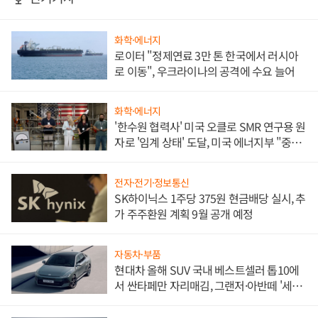
화학·에너지
로이터 "정제연료 3만 톤 한국에서 러시아
로 이동", 우크라이나의 공격에 수요 늘어
화학·에너지
'한수원 협력사' 미국 오클로 SMR 연구용 원
자로 '임계 상태' 도달, 미국 에너지부 "중요
한 이정표"
전자·전기·정보통신
SK하이닉스 1주당 375원 현금배당 실시, 추
가 주주환원 계획 9월 공개 예정
자동차·부품
현대차 올해 SUV 국내 베스트셀러 톱10에
서 싼타페만 자리매김, 그랜저·아반떼 '세단
쌍끌이'로 내수 방어