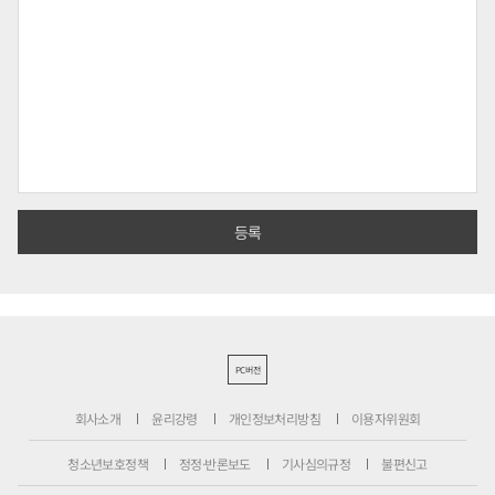
PC버전
회사소개
윤리강령
개인정보처리방침
이용자위원회
청소년보호정책
정정·반론보도
기사심의규정
불편신고