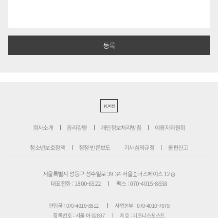
PC버전
회사소개
윤리강령
개인정보처리방침
이용자위원회
청소년보호정책
정정·반론보도
기사심의규정
불편신고
서울특별시 성동구 성수일로 39-34 서울숲더스페이스 12층
대표전화 : 1800-6522
팩스 : 070-4015-8658
편집국 : 070-4010-8512
사업본부 : 070-4010-7078
등록번호 : 서울 아 02897
제호 : 비즈니스포스트