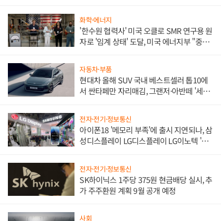
화학·에너지
'한수원 협력사' 미국 오클로 SMR 연구용 원
자로 '임계 상태' 도달, 미국 에너지부 "중요
한 이정표"
자동차·부품
현대차 올해 SUV 국내 베스트셀러 톱10에
서 싼타페만 자리매김, 그랜저·아반떼 '세단
쌍끌이'로 내수 방어
전자·전기·정보통신
아이폰18 '메모리 부족'에 출시 지연되나, 삼
성디스플레이 LG디스플레이 LG이노텍 '탈
애플' 수익 다각화 속도
전자·전기·정보통신
SK하이닉스 1주당 375원 현금배당 실시, 추
가 주주환원 계획 9월 공개 예정
사회