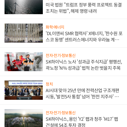
미국 법원 "트럼프 정부 풍력 프로젝트 동결
조치는 위법", 해제 명령 내려
화학·에너지
'DL이앤씨 SMR 협력사' X에너지, '한수원 포
스코 동맹' 센트러스에너지와 우라늄 계약
체결
전자·전기·정보통신
SK하이닉스 노사 '성과급 주식지급' 평행선,
곽노정 'N% 성과급' 법적 논란 벗을지 주목
정치
AI시대 맞아 25년 만에 전력산업 구조개편
시동, '발전5사 통합' 넘어 '한전 지주사' 재편
론도
전자·전기·정보통신
SK하이닉스, 용인 'Y2' 팹과 청주 'M17' 팹
건설에 54조 투자 결정