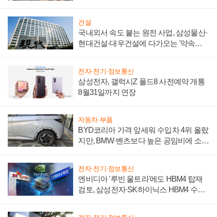
제 대비"
건설
국내외서 속도 붙는 원전 사업, 삼성물산·
현대건설·대우건설에 다가오는 '약속의
시간'
전자·전기·정보통신
삼성전자, 갤럭시Z 폴드8 사전예약 개통
8월31일까지 연장
자동차·부품
BYD코리아 가격 앞세워 수입차 4위 올랐
지만, BMW·벤츠보다 높은 공임비에 소비
자 불만 폭발
전자·전기·정보통신
엔비디아 '루빈 울트라'에도 HBM4 탑재
검토, 삼성전자·SK하이닉스 HBM4 수율
에 주도권 갈린다